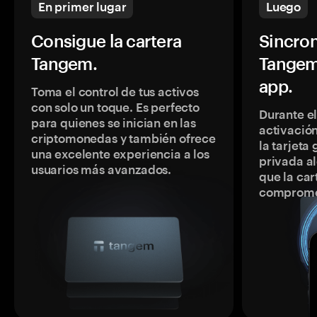
En primer lugar
Luego
Consigue la cartera
Sincron
Tangem.
Tangem
app.
Toma el control de tus activos
con solo un toque. Es perfecto
Durante e
para quienes se inician en las
activación
criptomonedas y también ofrece
la tarjeta
una excelente experiencia a los
privada a
usuarios más avanzados.
que la car
comprome