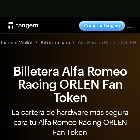
Comprar ahora
Comprar Tangem
Tog
Tangem Wallet
Billetera para
Alfa Romeo Racing ORLEN Fan Token
Billetera Alfa Romeo
Racing ORLEN Fan
Token
La cartera de hardware más segura
para tu Alfa Romeo Racing ORLEN
Fan Token