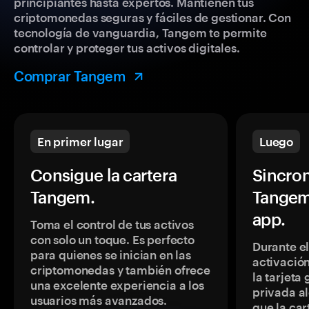
principiantes hasta expertos. Mantienen tus
criptomonedas seguras y fáciles de gestionar. Con
tecnología de vanguardia, Tangem te permite
controlar y proteger tus activos digitales.
Comprar Tangem
En primer lugar
Luego
Consigue la cartera
Sincron
Tangem.
Tangem
app.
Toma el control de tus activos
con solo un toque. Es perfecto
Durante e
para quienes se inician en las
activación
criptomonedas y también ofrece
la tarjeta
una excelente experiencia a los
privada a
usuarios más avanzados.
que la car