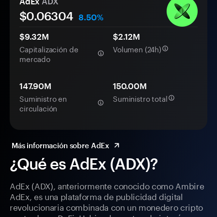
AdEx
ADX
$0.
0
6304
8.50%
$9.32M
$2.12M
Capitalización de
Volumen (24h)
mercado
147.90M
150.00M
Suministro en
Suministro total
circulación
Más información sobre AdEx
¿Qué es AdEx (ADX)?
AdEx (ADX), anteriormente conocido como Ambire
AdEx, es una plataforma de publicidad digital
revolucionaria combinada con un monedero cripto