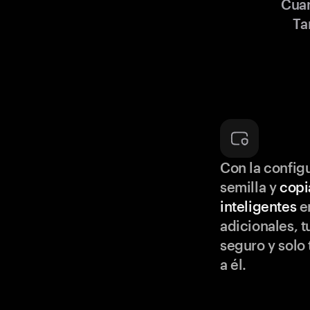
Cua
Ta
Con la configu
semilla y
copi
inteligentes
en
adicionales, t
seguro y solo
a él.