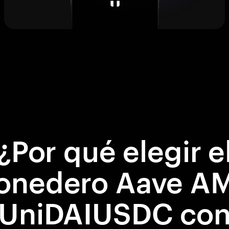
¿Por qué elegir e
onedero Aave A
UniDAIUSDC co