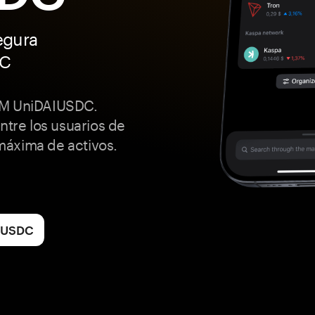
egura
DC
MM UniDAIUSDC.
ntre los usuarios de
máxima de activos.
AIUSDC