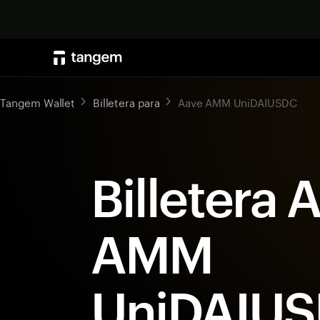
Tangem Wallet
Billetera para
Aave AMM UniDAIUSDC
Billetera 
AMM
UniDAIU