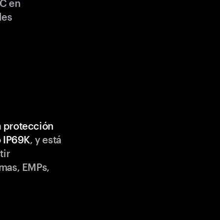
C en
les
n
protección
o IP69K
, y está
tir
emas, EMPs,