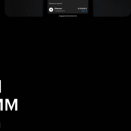
l
MM
n