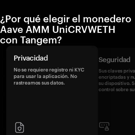
¿Por qué elegir el monedero
Aave AMM UniCRVWETH
con Tangem?
Privacidad
Seguridad
No se requiere registro ni KYC
Sus claves priv
para usar la aplicación. No
encriptadas y 
rastreamos sus datos.
su dispositivo. 
control sobre su