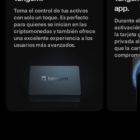
app.
Toma el control de tus activos
con solo un toque. Es perfecto
Durante e
para quienes se inician en las
activación
criptomonedas y también ofrece
la tarjeta
una excelente experiencia a los
privada a
usuarios más avanzados.
que la car
comprome