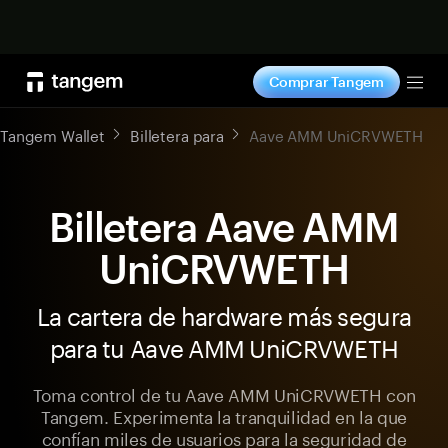
Comprar ahora
Comprar Tangem
Tog
Tangem Wallet
Billetera para
Aave AMM UniCRVWETH
Billetera Aave AMM
UniCRVWETH
La cartera de hardware más segura
para tu Aave AMM UniCRVWETH
Toma control de tu Aave AMM UniCRVWETH con
Tangem. Experimenta la tranquilidad en la que
confían miles de usuarios para la seguridad de