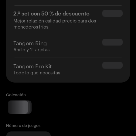
2.º set con 50 % de descuento
$34.95
Mejor relación calidad-precio para dos
monederos fríos
Tangem Ring
$160.00
Anillo y 2 tarjetas
Tangem Pro Kit
$180.00
Todo lo que necesitas
Colección
Número de juegos