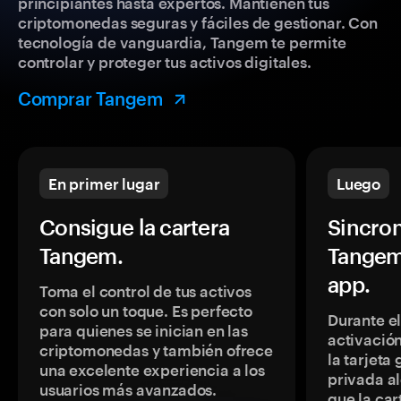
principiantes hasta expertos. Mantienen tus
criptomonedas seguras y fáciles de gestionar. Con
tecnología de vanguardia, Tangem te permite
controlar y proteger tus activos digitales.
Comprar Tangem
En primer lugar
Luego
Consigue la cartera
Sincron
Tangem.
Tangem
app.
Toma el control de tus activos
con solo un toque. Es perfecto
Durante e
para quienes se inician en las
activación
criptomonedas y también ofrece
la tarjeta
una excelente experiencia a los
privada a
usuarios más avanzados.
que la car