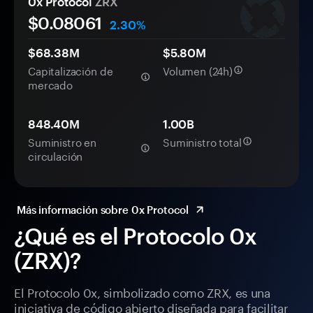
0x Protocol
ZRX
$0.
0
8061
2.30%
$68.38M
$5.80M
Capitalización de
Volumen (24h)
mercado
848.40M
1.00B
Suministro en
Suministro total
circulación
Más información sobre 0x Protocol
¿Qué es el Protocolo 0x
(ZRX)?
El Protocolo 0x, simbolizado como ZRX, es una
iniciativa de código abierto diseñada para facilitar