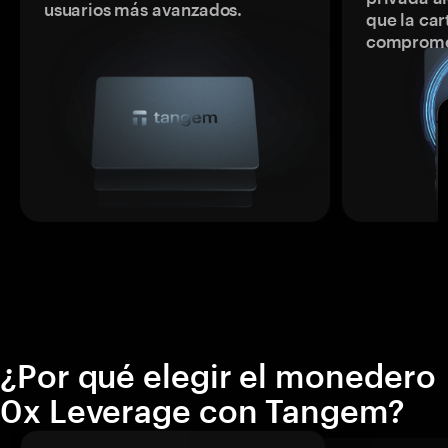
usuarios más avanzados.
que la car
comprome
¿Por qué elegir el monedero
0x Leverage con Tangem?