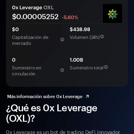
0x Leverage
OXL
$0.
0000
5252
-5.60%
$0
$438.98
Capitalización de
Volumen (24h)
mercado
0
1.00B
Suministro en
Suministro total
circulación
Más información sobre 0x Leverage
¿Qué es 0x Leverage
(OXL)?
0x Leverage es un bot de trading DeFi innovador