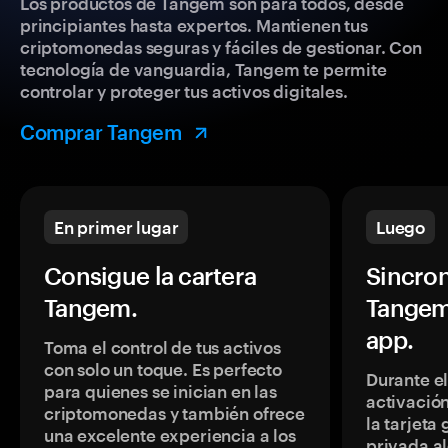
Los productos de Tangem son para todos, desde
principiantes hasta expertos. Mantienen tus
criptomonedas seguras y fáciles de gestionar. Con
tecnología de vanguardia, Tangem te permite
controlar y proteger tus activos digitales.
Comprar Tangem
En primer lugar
Luego
Consigue la cartera
Sincron
Tangem.
Tangem
app.
Toma el control de tus activos
con solo un toque. Es perfecto
Durante e
para quienes se inician en las
activación
criptomonedas y también ofrece
la tarjeta
una excelente experiencia a los
privada a