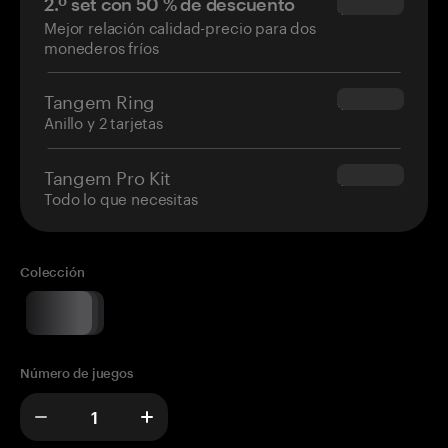
2.º set con 50 % de descuento
$34.95
Mejor relación calidad-precio para dos
monederos fríos
Tangem Ring
$160.00
Anillo y 2 tarjetas
Tangem Pro Kit
$180.00
Todo lo que necesitas
Colección
Número de juegos