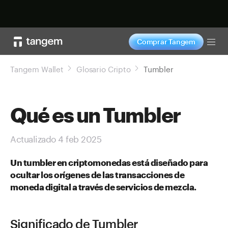
Comprar ahora
Comprar Tangem
Tog
Tangem Wallet
Glosario Cripto
Tumbler
Qué es un Tumbler
Actualizado 4 feb 2025
Un tumbler en criptomonedas está diseñado para
ocultar los orígenes de las transacciones de
moneda digital a través de servicios de mezcla.
Significado de Tumbler