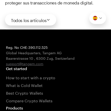
proteger sus transacciones de moneda digital.
Todos los artículos
Reg. No CHE-390.112.525
Global Headquarters, Tangem AG
Baarerstrasse 10
,
6300 Zug
,
Switzerland
support@tangem.com
Get started
How to start with a crypto
What is Cold Wallet
Best Crypto Wallets
Compare Crypto Wallets
Products