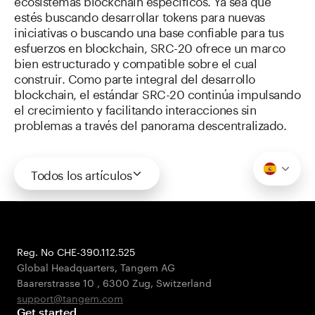
ecosistemas blockchain específicos. Ya sea que
estés buscando desarrollar tokens para nuevas
iniciativas o buscando una base confiable para tus
esfuerzos en blockchain, SRC-20 ofrece un marco
bien estructurado y compatible sobre el cual
construir. Como parte integral del desarrollo
blockchain, el estándar SRC-20 continúa impulsando
el crecimiento y facilitando interacciones sin
problemas a través del panorama descentralizado.
Todos los artículos
Reg. No CHE-390.112.525
Global Headquarters, Tangem AG
Baarerstrasse 10
,
6300 Zug
,
Switzerland
support@tangem.com
Get started