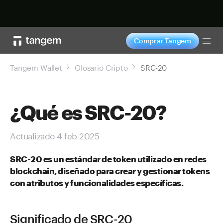
Comprar ahora
Comprar Tangem
Tog
Tangem Wallet
Glosario Cripto
SRC-20
¿Qué es SRC-20?
Actualizado 4 feb 2025
SRC-20 es un estándar de token utilizado en redes
blockchain, diseñado para crear y gestionar tokens
con atributos y funcionalidades específicas.
Significado de SRC-20