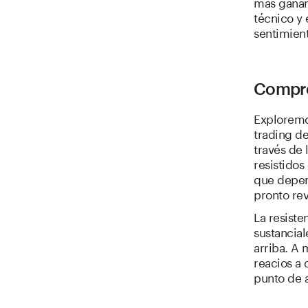
más gananc
técnico y 
sentimien
Compre
Exploremos
trading de
través de 
resistidos
que depen
pronto rev
La resist
sustancial
arriba. A
reacios a 
punto de a