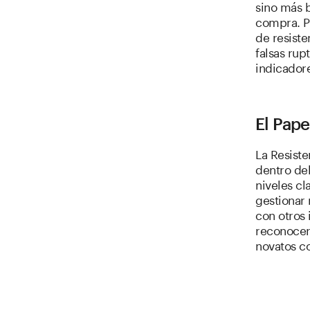
sino más b
compra. Po
de resist
falsas rup
indicadore
El Pape
La Resiste
dentro del
niveles cl
gestionar 
con otros 
reconocer 
novatos c