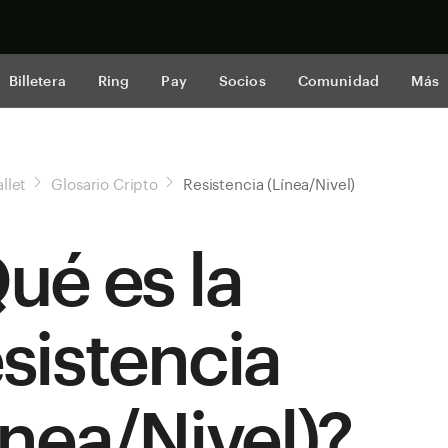
Comprar a
Billetera
Ring
Pay
Socios
Comunidad
Más
llet
Glosario Cripto
Resistencia (Línea/Nivel)
ué es la
sistencia
ínea/Nivel)?