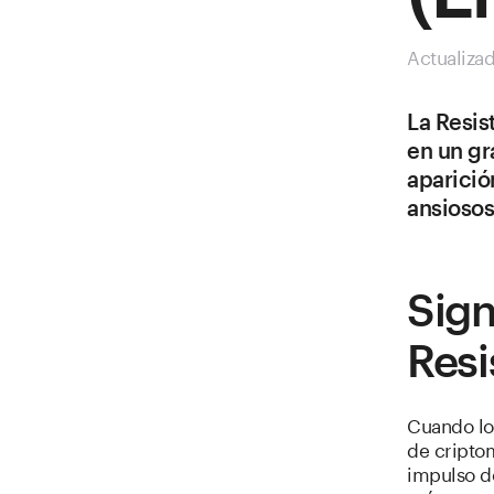
Actualiza
La Resis
en un gr
aparició
ansiosos
Sign
Resi
Cuando los
de cripto
impulso d