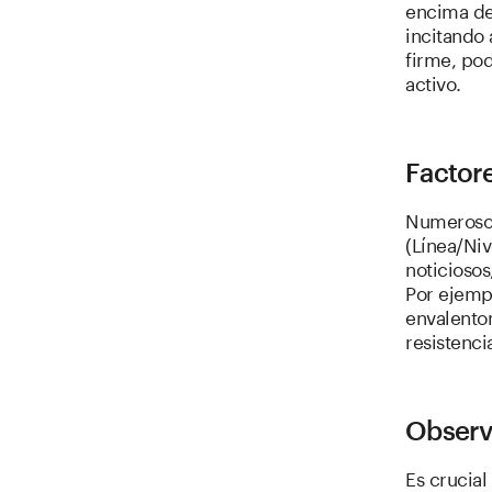
encima de 
incitando 
firme, po
activo.
Factore
Numerosos
(Línea/Niv
noticiosos
Por ejemp
envalento
resistenc
Observa
Es crucial