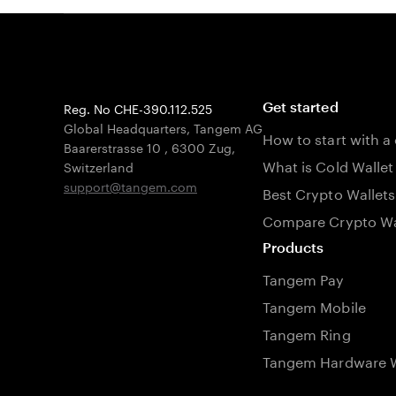
Reg. No CHE-390.112.525
Get started
Global Headquarters, Tangem AG
How to start with a
Baarerstrasse 10
,
6300 Zug
,
What is Cold Wallet
Switzerland
support@tangem.com
Best Crypto Wallets
Compare Crypto Wa
Products
Tangem Pay
Tangem Mobile
Tangem Ring
Tangem Hardware W