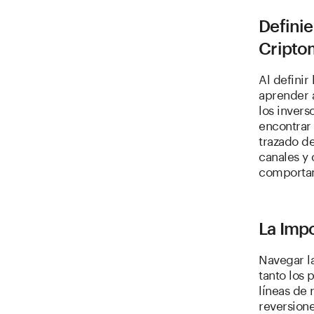
Definie
Cripto
Al definir
aprender a
los invers
encontrar 
trazado de
canales y
comportam
La Impo
Navegar la
tanto los
líneas de 
reversione