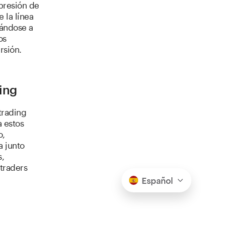
presión de
 la línea
jándose a
os
rsión.
ding
trading
a estos
o,
a junto
s,
traders
Español