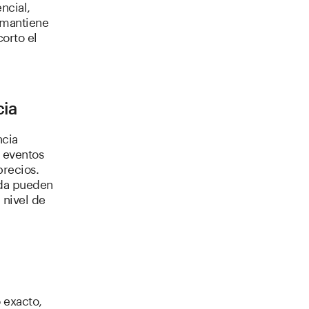
ncial,
e mantiene
orto el
cia
ncia
, eventos
precios.
eda pueden
 nivel de
 exacto,