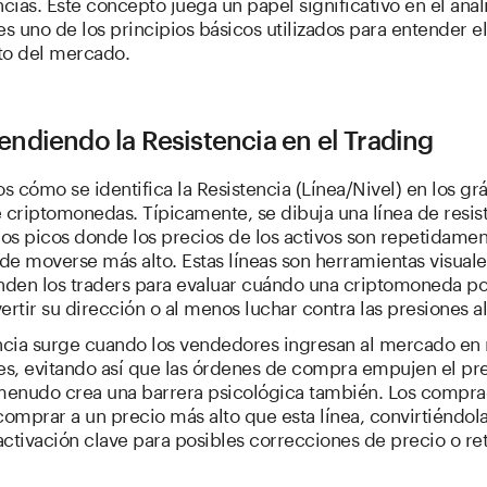
ias. Este concepto juega un papel significativo en el análi
es uno de los principios básicos utilizados para entender e
to del mercado.
ndiendo la Resistencia en el Trading
 cómo se identifica la Resistencia (Línea/Nivel) en los gr
 criptomonedas. Típicamente, se dibuja una línea de resis
los picos donde los precios de los activos son repetidame
 de moverse más alto. Estas líneas son herramientas visuale
den los traders para evaluar cuándo una criptomoneda po
ertir su dirección o al menos luchar contra las presiones al
encia surge cuando los vendedores ingresan al mercado e
es, evitando así que las órdenes de compra empujen el pr
 menudo crea una barrera psicológica también. Los compr
comprar a un precio más alto que esta línea, convirtiéndol
ctivación clave para posibles correcciones de precio o re