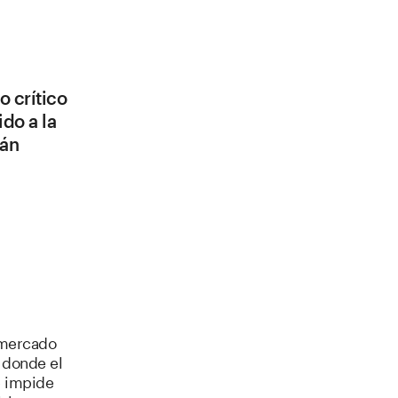
o crítico
do a la
tán
l mercado
 donde el
e impide