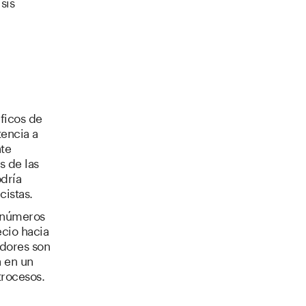
sis
l
áficos de
tencia a
nte
s de las
dría
cistas.
n números
ecio hacia
adores son
a en un
trocesos.