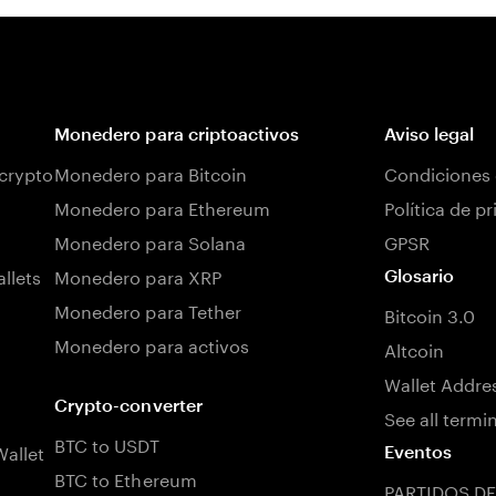
Monedero para criptoactivos
Aviso legal
 crypto
Monedero para Bitcoin
Condiciones 
Monedero para Ethereum
Política de p
Monedero para Solana
GPSR
llets
Monedero para XRP
Glosario
Monedero para Tether
Bitcoin 3.0
Monedero para activos
Altcoin
Wallet Addre
Crypto-converter
See all termi
BTC to USDT
allet
Eventos
BTC to Ethereum
PARTIDOS DE