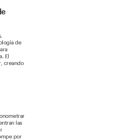
de
,
ología de
para
. El
r, creando
cronometrar
ntran las
r
rompe por