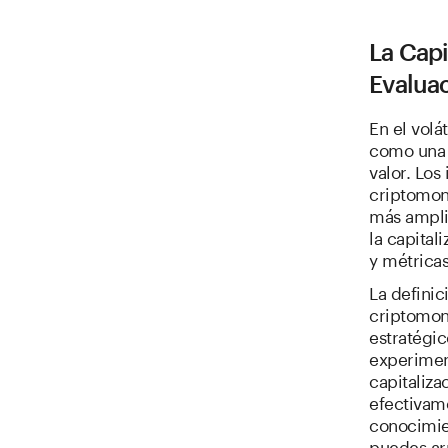
La Cap
Evalua
En el volá
como una 
valor. Los
criptomon
más ampli
la capital
y métricas
La definic
criptomon
estratégi
experimen
capitaliz
efectivame
conocimien
puedes ar