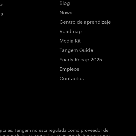
Blog
ss
News
ns
Centro de aprendizaje
Roadmap
Media Kit
Tangem Guide
Yearly Recap 2025
Empleos
Contactos
igitales. Tangem no está regulada como proveedor de
iones de los usuarios. Los servicios de transacciones