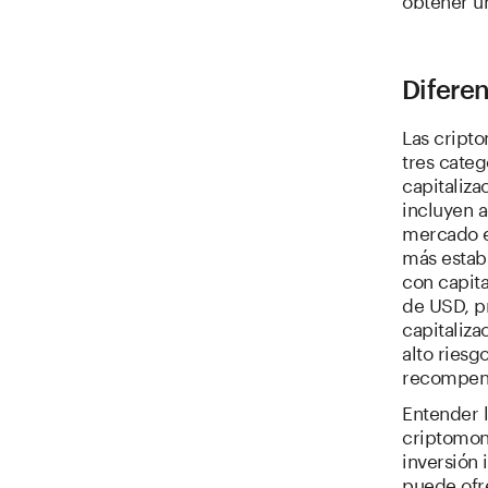
Diferen
Las cript
tres categ
capitaliz
incluyen a
mercado en
más estab
con capita
de USD, p
capitaliz
alto ries
recompen
Entender 
criptomon
inversión
puede ofr