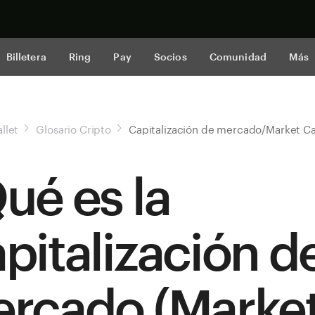
Comprar a
Billetera
Ring
Pay
Socios
Comunidad
Más
llet
Glosario Cripto
Capitalización de mercado/Market 
ué es la
pitalización d
rcado (Marke