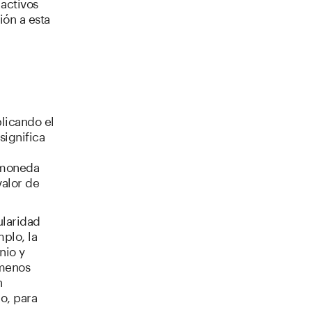
 activos
ión a esta
licando el
significa
 moneda
valor de
ularidad
plo, la
nio y
 menos
n
o, para