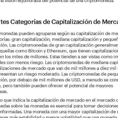
tes Categorías de Capitalización de Mer
omonedas pueden agruparse según su capitalización de m
orías: gran capitalización, mediana capitalización y peque
ación. Las criptomonedas de gran capitalización generalme
quellas como Bitcoin y Ethereum, que tienen capitalizacio
 los miles de millones. Estas tienden a ser vistas como in
les con menos riesgo. Las criptomonedas de mediana capit
lizaciones de mercado que van de mil millones a diez mil 
resentan un riesgo moderado. Las criptomonedas de peq
ación, por debajo de mil millones de USD, a menudo se con
go, pero también pueden ofrecer el potencial de mayores
sas.
lo que indica la capitalización de mercado en el mercado 
edas sobre las monedas es esencial para tomar decisione
 informadas. Una moneda con una mayor capitalización de
ecer más estabilidad y menos volatilidad que una moneda