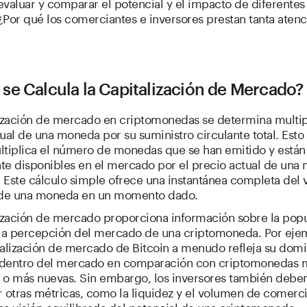
 evaluar y comparar el potencial y el impacto de diferentes
 ¿Por qué los comerciantes e inversores prestan tanta atenc
se Calcula la Capitalización de Mercado?
lización de mercado en criptomonedas se determina multip
ual de una moneda por su suministro circulante total. Esto 
ltiplica el número de monedas que se han emitido y están
te disponibles en el mercado por el precio actual de una
. Este cálculo simple ofrece una instantánea completa del 
de una moneda en un momento dado.
lización de mercado proporciona información sobre la pop
 la percepción del mercado de una criptomoneda. Por ejem
talización de mercado de Bitcoin a menudo refleja su domi
d dentro del mercado en comparación con criptomonedas
 o más nuevas. Sin embargo, los inversores también debe
 otras métricas, como la liquidez y el volumen de comerci
na visión equilibrada del potencial de una criptomoneda.