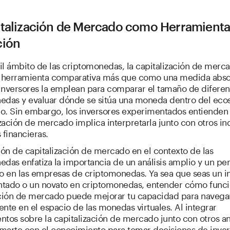
italización de Mercado como Herramienta
ción
til ámbito de las criptomonedas, la capitalización de merca
herramienta comparativa más que como una medida abso
 inversores la emplean para comparar el tamaño de diferen
edas y evaluar dónde se sitúa una moneda dentro del eco
o. Sin embargo, los inversores experimentados entienden
ización de mercado implica interpretarla junto con otros i
 financieras.
ión de capitalización de mercado en el contexto de las
edas enfatiza la importancia de un análisis amplio y un p
co en las empresas de criptomonedas. Ya sea que seas un i
tado o un novato en criptomonedas, entender cómo funci
ación de mercado puede mejorar tu capacidad para navega
nte en el espacio de las monedas virtuales. Al integrar
tos sobre la capitalización de mercado junto con otros aná
marte con el conocimiento para tomar decisiones de inver