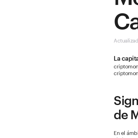
Ca
Actualiza
La capit
criptomone
criptomon
Sign
de 
En el ámb