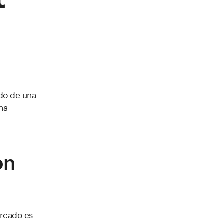
ado de una
na
ón
ercado es