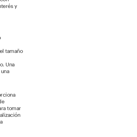
nterés y
o
 el tamaño
do. Una
 una
orciona
de
ara tomar
alización
na