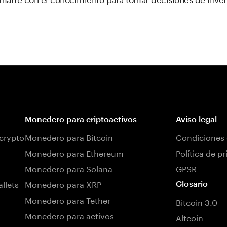
Monedero para criptoactivos
Aviso legal
 crypto
Monedero para Bitcoin
Condiciones 
Monedero para Ethereum
Política de p
Monedero para Solana
GPSR
llets
Monedero para XRP
Glosario
Monedero para Tether
Bitcoin 3.0
Monedero para activos
Altcoin