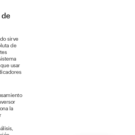
 de
do sirve
luta de
tes
sistema
 que usar
ndicadores
ensamiento
nversor
ona la
r
lisis,
sión