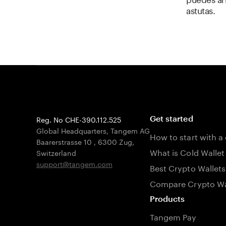
astutas.
Reg. No CHE-390.112.525
Get started
Global Headquarters, Tangem AG
How to start with a
Baarerstrasse 10
,
6300 Zug
,
What is Cold Wallet
Switzerland
support@tangem.com
Best Crypto Wallets
Compare Crypto Wa
Products
Tangem Pay