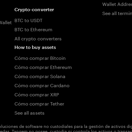
Wallet Addre
Crypto-converter
See all termi
BTC to USDT
allet
BTC to Ethereum
All crypto converters
How to buy assets
Cómo comprar Bitcoin
Cómo comprar Ethereum
Cómo comprar Solana
Cómo comprar Cardano
Cómo comprar XRP
Cómo comprar Tether
See all assets
uciones de software no custodiales para la gestión de activos d
das. Tangem no posee, custodia ni controla los activos o transacc