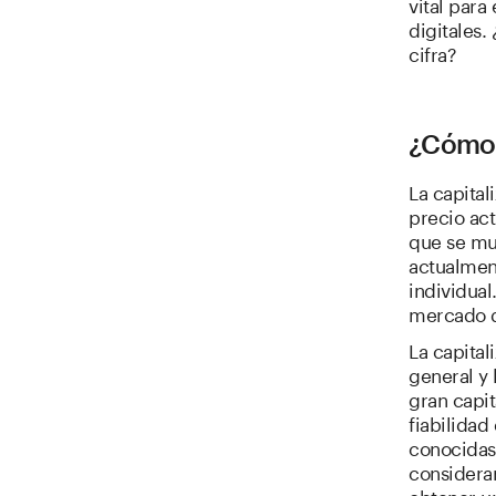
vital para
digitales.
cifra?
¿Cómo 
La capita
precio act
que se mu
actualmen
individual
mercado 
La capita
general y
gran capi
fiabilida
conocidas
considerar
obtener u