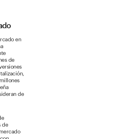
cado
ercado en
ña
nte
nes de
versiones
alización,
millones
ueña
sideran de
de
s de
 mercado
 con