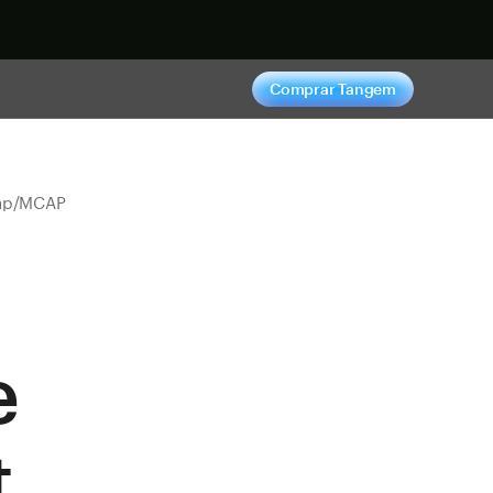
hora
Comprar Tangem
Cap/MCAP
e
t