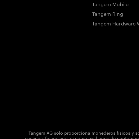
Tangem Mobile
Tangem Ring
Tangem Hardware W
Tangem AG solo proporciona monederos físicos y sol
servicios financieros ni como exchange de criptomone