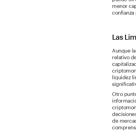
menor capi
confianza 
Las Lim
Aunque la
relativo d
capitaliza
criptomon
liquidez l
significat
Otro punt
informació
criptomon
decisiones
de mercado
comprensi