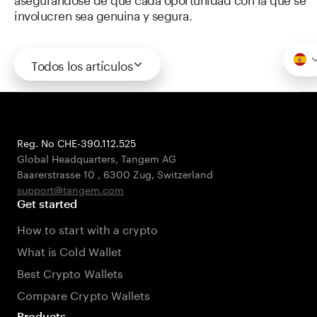
involucren sea genuina y segura.
Todos los artículos
Reg. No CHE-390.112.525
Global Headquarters, Tangem AG
Baarerstrasse 10
,
6300 Zug
,
Switzerland
support@tangem.com
Get started
How to start with a crypto
What is Cold Wallet
Best Crypto Wallets
Compare Crypto Wallets
Products