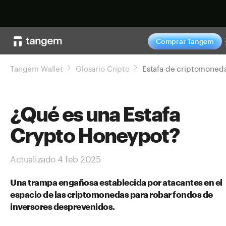
Comprar ahor
Comprar Tangem
Tangem Wallet
Glosario Cripto
¿Qué es una Estafa
Crypto Honeypot?
Actualizado 4 feb 2025
Una trampa engañosa establecida por atacantes en el
espacio de las criptomonedas para robar fondos de
inversores desprevenidos.