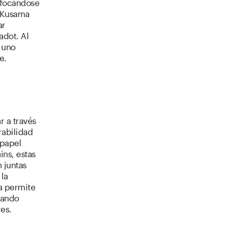
nfocándose
, Kusama
ar
adot. Al
 uno
e.
 a través
rabilidad
 papel
ins, estas
 juntas
 la
a permite
uando
es.