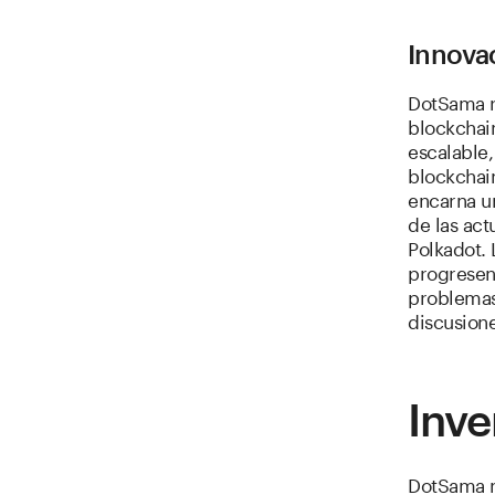
Innova
DotSama r
blockchai
escalable,
blockchai
encarna u
de las ac
Polkadot. 
progresen
problemas
discusion
Inve
DotSama no