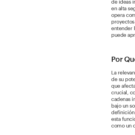
de ideas 
en alta se
opera com
proyectos
entender 
puede apr
Por Qu
La releva
de su pote
que afecta
crucial, c
cadenas i
bajo un so
definición
esta func
como un c