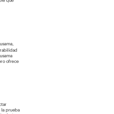
 Kusama,
rabilidad
 Kusama
ero ofrece
ctar
 la prueba