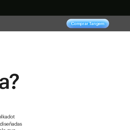
hora
Comprar Tangem
a?
olkadot
 diseñadas
ble que