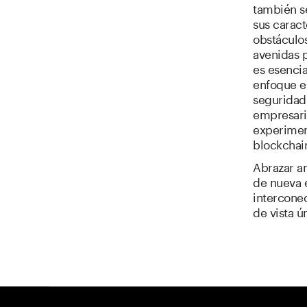
también se
sus caract
obstáculos
avenidas 
es esencia
enfoque es
seguridad 
empresaria
experimen
blockchai
Abrazar a
de nueva e
intercone
de vista ú