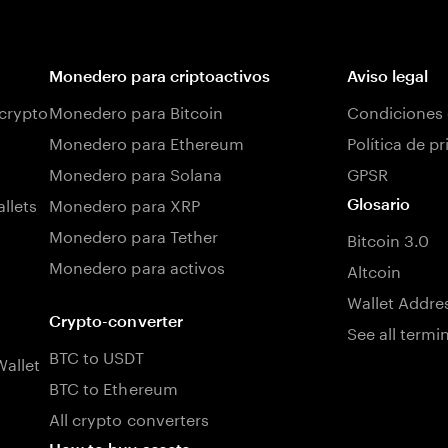
Monedero para criptoactivos
Aviso legal
 crypto
Monedero para Bitcoin
Condiciones 
Monedero para Ethereum
Política de p
Monedero para Solana
GPSR
llets
Monedero para XRP
Glosario
Monedero para Tether
Bitcoin 3.0
Monedero para activos
Altcoin
Wallet Addre
Crypto-converter
See all termi
BTC to USDT
allet
BTC to Ethereum
All crypto converters