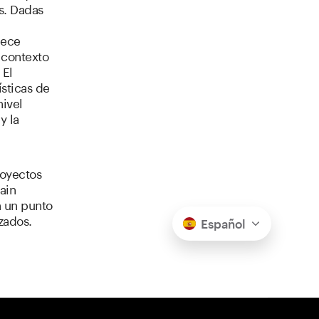
s. Dadas
rece
 contexto
 El
sticas de
nivel
y la
royectos
ain
n un punto
zados.
Español