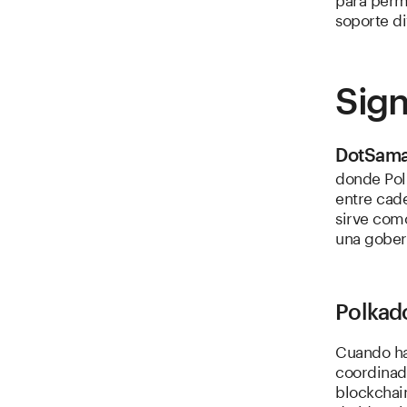
soporte di
Sign
DotSama
donde Pol
entre cad
sirve como
una gober
Polkad
Cuando ha
coordinad
blockchai