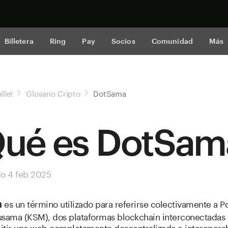
Comprar a
Billetera
Ring
Pay
Socios
Comunidad
Más
llet
Glosario Cripto
DotSama
ué es DotSam
do 4 feb 2025
es un término utilizado para referirse colectivamente a P
a
usama (KSM), dos plataformas blockchain interconectadas
itir una web completamente descentralizada e interopera