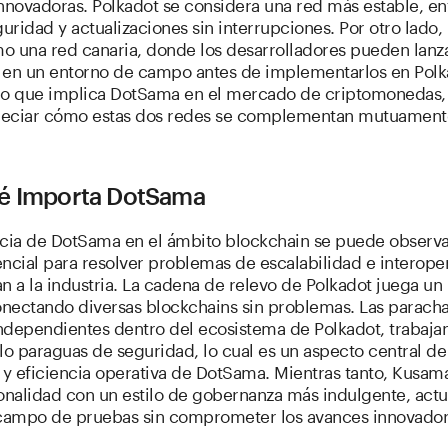
innovadoras. Polkadot se considera una red más estable, e
guridad y actualizaciones sin interrupciones. Por otro lado
o una red canaria, donde los desarrolladores pueden lanz
 en un entorno de campo antes de implementarlos en Polk
lo que implica DotSama en el mercado de criptomonedas,
eciar cómo estas dos redes se complementan mutuament
é Importa DotSama
ncia de DotSama en el ámbito blockchain se puede observar
ncial para resolver problemas de escalabilidad e interope
n a la industria. La cadena de relevo de Polkadot juega un
onectando diversas blockchains sin problemas. Las paracha
ndependientes dentro del ecosistema de Polkadot, trabajan
lo paraguas de seguridad, lo cual es un aspecto central de
 y eficiencia operativa de DotSama. Mientras tanto, Kusam
ionalidad con un estilo de gobernanza más indulgente, act
ampo de pruebas sin comprometer los avances innovador