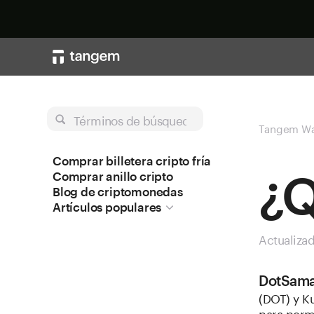
Términos de búsqueda
Tangem Wa
Comprar billetera cripto fría
¿Q
Comprar anillo cripto
Blog de criptomonedas
Artículos populares
Actualiza
DotSam
(DOT) y K
para perm