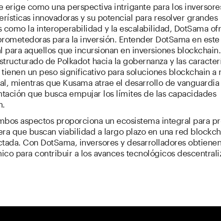
 erige como una perspectiva intrigante para los inversore
erísticas innovadoras y su potencial para resolver grandes
 como la interoperabilidad y la escalabilidad, DotSama of
prometedoras para la inversión. Entender DotSama en este
l para aquellos que incursionan en inversiones blockchain.
tructurado de Polkadot hacia la gobernanza y las caracterí
tienen un peso significativo para soluciones blockchain a 
l, mientras que Kusama atrae el desarrollo de vanguardia 
tación que busca empujar los límites de las capacidades
n.
mbos aspectos proporciona un ecosistema integral para p
ra que buscan viabilidad a largo plazo en una red blockch
ctada. Con DotSama, inversores y desarrolladores obtiene
nico para contribuir a los avances tecnológicos descentrali