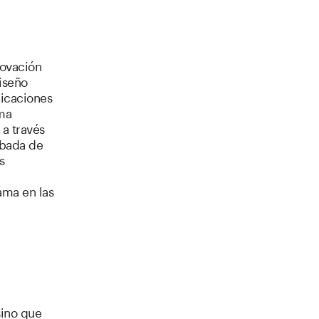
novación
iseño
licaciones
ama
a través
obada de
s
ama en las
sino que