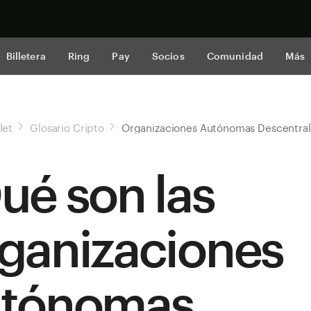
Comprar a
Billetera
Ring
Pay
Socios
Comunidad
Más
let
Glosario Cripto
Organizaciones Autónomas Descentral
ué son las
ganizaciones
tónomas