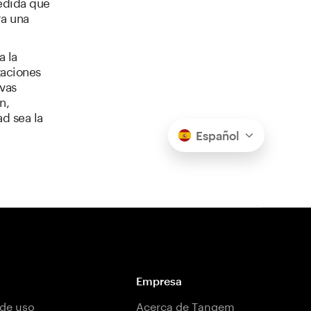
medida que
ra una
a la
zaciones
vas
n,
d sea la
Español
Empresa
de uso
Acerca de Tangem