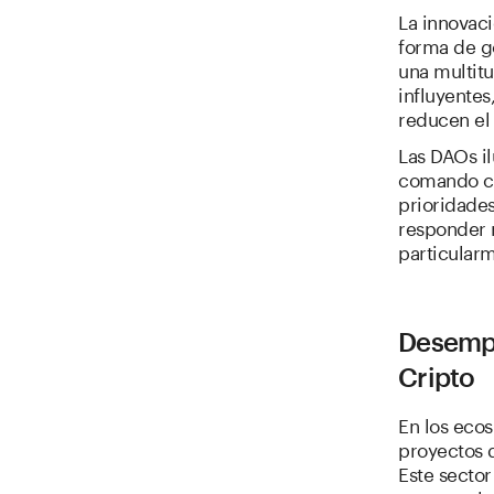
La innovaci
forma de go
una multitu
influyentes
reducen el
Las DAOs il
comando ce
prioridades
responder 
particularm
Desempa
Cripto
En los ecos
proyectos d
Este sector