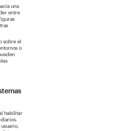
hacia una
der entre
figuras
tras
o sobre el
entornos o
 pueden
olas
istemas
 habilitar
diarios.
 usuario,