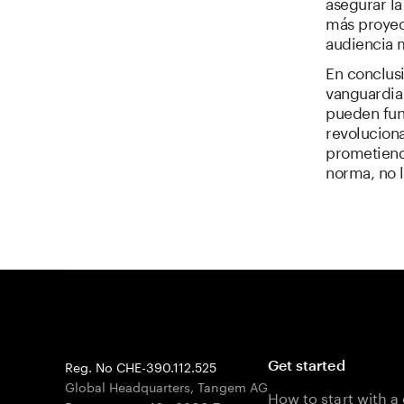
asegurar la
más proyect
audiencia 
En conclusi
vanguardia
pueden fun
revoluciona
prometiend
norma, no 
Reg. No CHE-390.112.525
Get started
Global Headquarters, Tangem AG
How to start with a