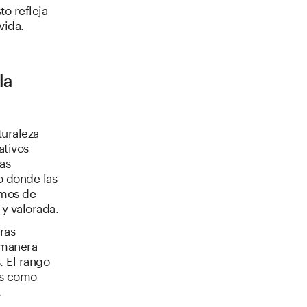
to refleja
vida.
la
turaleza
ativos
as
 donde las
smos de
y valorada.
ras
 manera
. El rango
os como
.