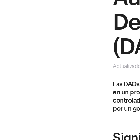
De
(D
Actualizad
Las DAOs 
en un pr
controlad
por un go
Sign