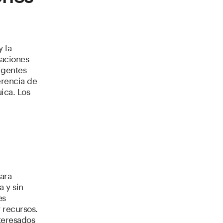
 la
zaciones
igentes
erencia de
ica. Los
ara
 y sin
es
y recursos.
nteresados