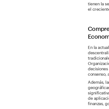
tienen la s
el crecient
Compren
Economí
En la actua
descentral
tradicional
Organizaci
decisiones
consenso, 
Además, las
geográfica
significati
de aplicac
finanzas, g