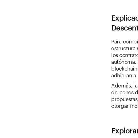
Explica
Descent
Para compr
estructura
los contrat
autónoma. E
blockchain
adhieran a 
Además, la
derechos de
propuestas,
otorgar inc
Explora