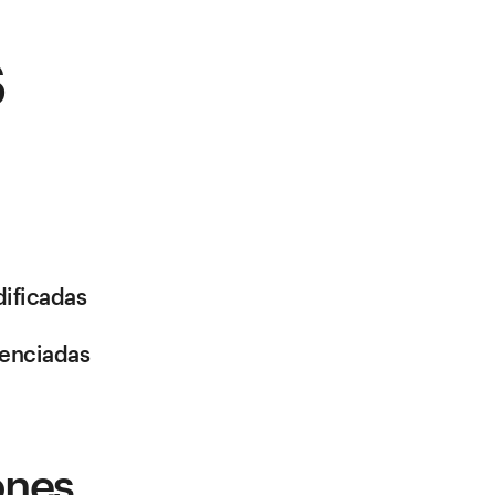
s
dificadas
uenciadas
ones