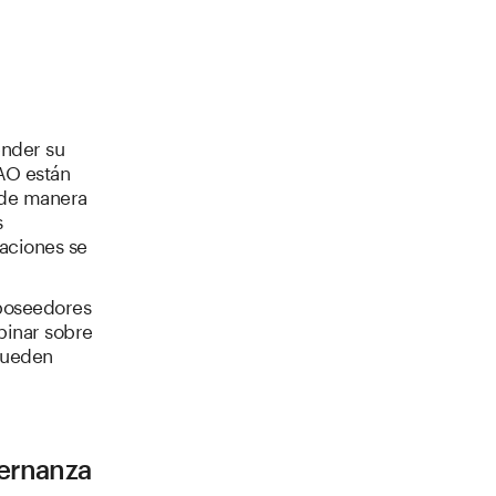
ender su
AO están
s de manera
s
aciones se
 poseedores
pinar sobre
 pueden
bernanza