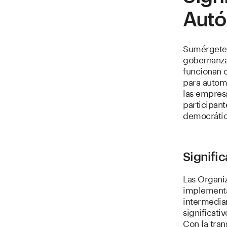
Autó
Sumérgete 
gobernanza
funcionan 
para automa
las empresa
participant
democrático
Signifi
Las Organi
implementa
intermedia
significati
Con la tran