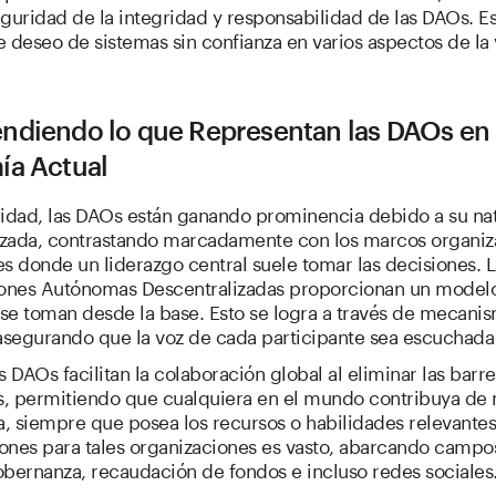
eguridad de la integridad y responsabilidad de las DAOs. Es
e deseo de sistemas sin confianza en varios aspectos de la 
diendo lo que Representan las DAOs en 
a Actual
lidad, las DAOs están ganando prominencia debido a su na
izada, contrastando marcadamente con los marcos organiz
es donde un liderazgo central suele tomar las decisiones. L
ones Autónomas Descentralizadas proporcionan un modelo
 se toman desde la base. Esto se logra a través de mecani
asegurando que la voz de cada participante sea escuchada 
 DAOs facilitan la colaboración global al eliminar las barre
s, permitiendo que cualquiera en el mundo contribuya de
va, siempre que posea los recursos o habilidades relevantes
iones para tales organizaciones es vasto, abarcando camp
obernanza, recaudación de fondos e incluso redes sociales