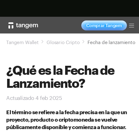
Comprar ahora
Comprar Tangem
To
Tangem Wallet
Glosario Cripto
Fecha de lanzamiento
¿Qué es la Fecha de
Lanzamiento?
Actualizado 4 feb 2025
El término se refiere a la fecha precisa en la que un
proyecto, producto o criptomoneda se vuelve
públicamente disponible y comienza a funcionar.