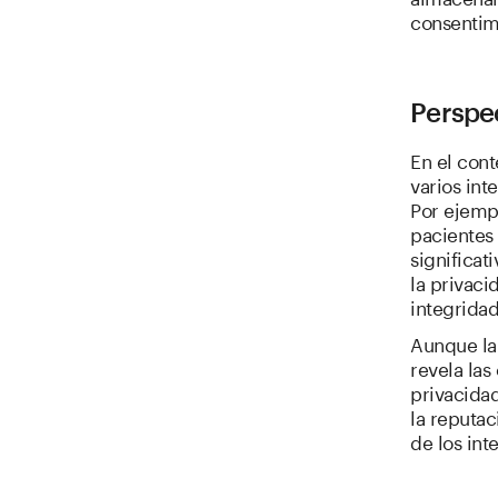
consentimi
Perspec
En el con
varios int
Por ejempl
pacientes 
significa
la privaci
integridad
Aunque la
revela la
privacidad
la reputa
de los int