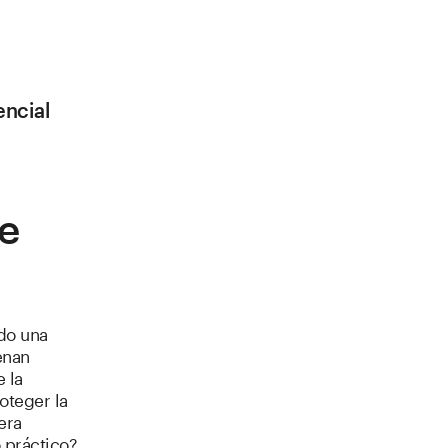
encial
de
ado una
enan
 la
oteger la
era
 práctico?