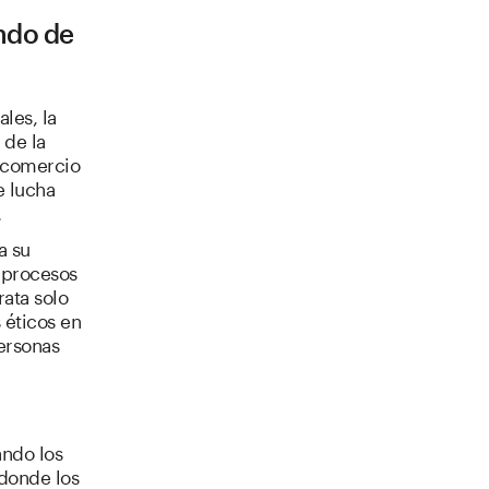
ndo de
les, la
 de la
e comercio
e lucha
.
a su
s procesos
rata solo
 éticos en
personas
ando los
 donde los