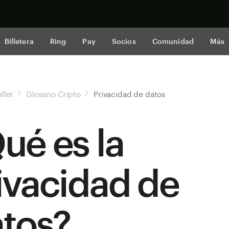
Comprar a
Billetera
Ring
Pay
Socios
Comunidad
Más
llet
Glosario Cripto
Privacidad de datos
ué es la
ivacidad de
tos?