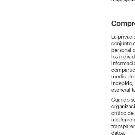
Compren
La privaci
conjunto d
personal 
los indiv
informació
compartid
medio de 
indebido,
esencial 
Cuando se 
organizaci
crítico de
implementa
transparen
datos.