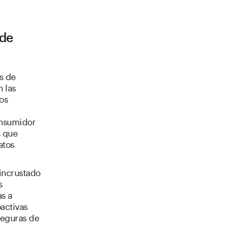
 de
s de
 las
os
e
onsumidor
s que
atos
 incrustado
s
s a
activas
seguras de