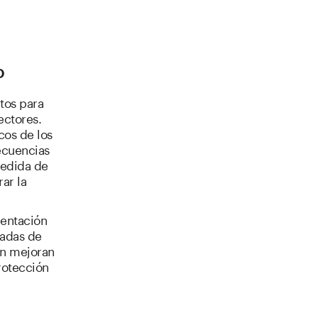
o
tos para
ectores.
cos de los
ecuencias
medida de
rar la
mentación
radas de
én mejoran
rotección