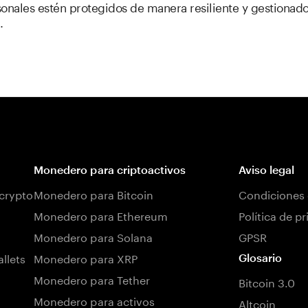
sonales estén protegidos de manera resiliente y gestionad
.
Monedero para criptoactivos
Aviso legal
 crypto
Monedero para Bitcoin
Condiciones 
Monedero para Ethereum
Política de p
Monedero para Solana
GPSR
llets
Monedero para XRP
Glosario
Monedero para Tether
Bitcoin 3.0
Monedero para activos
Altcoin