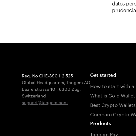
datos per
prudencia
Reg. No CHE-390.112.525
Get started
Global Headquarters, Tangem AG
How to start with a
Baarerstrasse 10
,
6300 Zug
,
What is Cold Wallet
Switzerland
support@tangem.com
Best Crypto Wallets
Compare Crypto Wa
Products
Tangem Pay