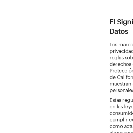
El Sign
Datos
Los marcos
privacidad
reglas so
derechos 
Protecció
de Califo
muestran c
personale
Estas regu
en las ley
consumido
cumplir c
como actu
almacenam