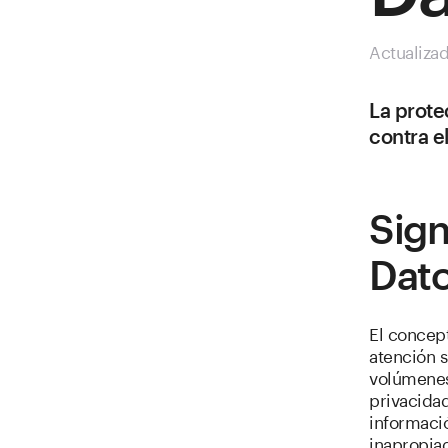
Actualiza
La prote
contra e
Sign
Dat
El concept
atención 
volúmenes 
privacidad
informaci
inapropiad