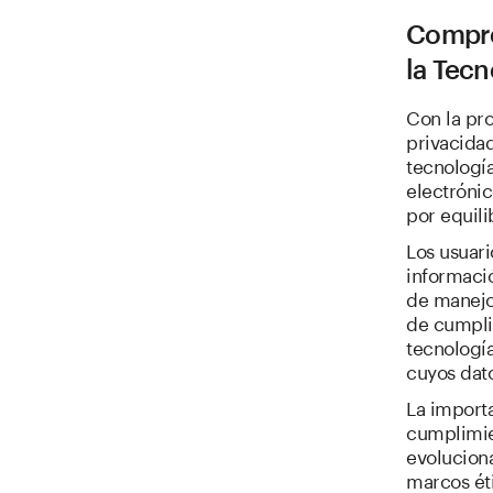
Compre
la Tecn
Con la pro
privacidad
tecnologí
electrónic
por equili
Los usuari
informació
de manejo 
de cumpli
tecnología
cuyos dat
La importa
cumplimie
evolucion
marcos ét