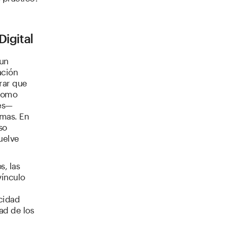
Digital
 un
ación
rar que
—como
les—
rmas. En
so
uelve
, las
vínculo
cidad
ad de los