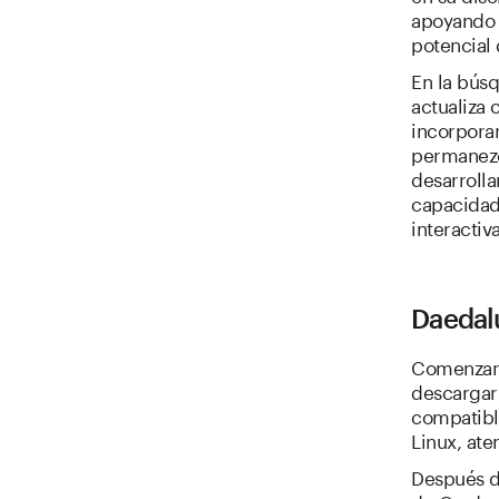
apoyando 
potencial
En la búsq
actualiza 
incorporar
permanezc
desarrolla
capacidad
interactiva
Daedalu
Comenzar 
descargar 
compatibl
Linux, at
Después de