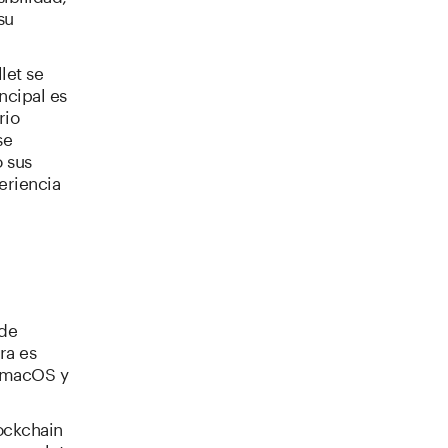
su
let se
ncipal es
rio
se
o sus
eriencia
sde
ra es
, macOS y
lockchain