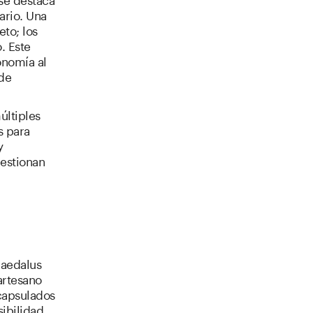
ario. Una
to; los
. Este
onomía al
 de
últiples
s para
y
gestionan
Daedalus
artesano
ncapsulados
ibilidad,