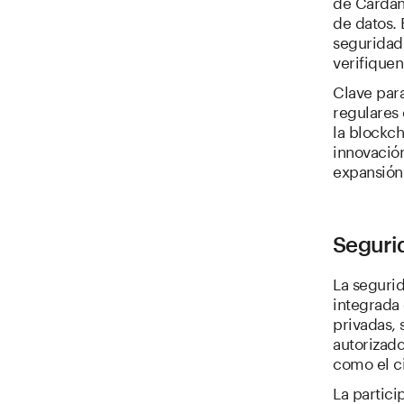
de Cardan
de datos. 
seguridad
verifique
Clave para
regulares 
la blockch
innovación
expansión
Seguri
La segurid
integrada 
privadas, 
autorizado
como el ci
La partici