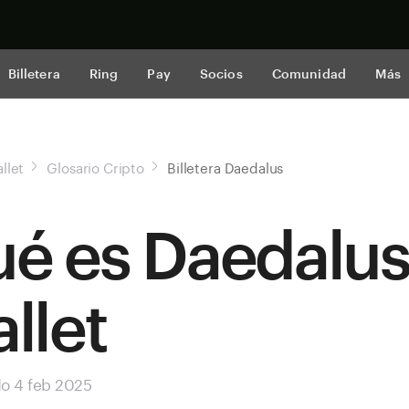
Comprar a
Billetera
Ring
Pay
Socios
Comunidad
Más
llet
Glosario Cripto
Billetera Daedalus
é es Daedalu
llet
do 4 feb 2025