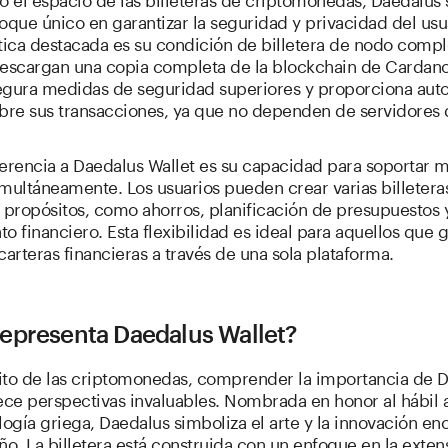
oque único en garantizar la seguridad y privacidad del usu
tica destacada es su condición de billetera de nodo comple
descargan una copia completa de la blockchain de Cardano
egura medidas de seguridad superiores y proporciona aut
obre sus transacciones, ya que no dependen de servidores
erencia a Daedalus Wallet es su capacidad para soportar m
multáneamente. Los usuarios pueden crear varias billetera
 propósitos, como ahorros, planificación de presupuestos 
o financiero. Esta flexibilidad es ideal para aquellos que 
carteras financieras a través de una sola plataforma.
epresenta Daedalus Wallet?
ito de las criptomonedas, comprender la importancia de 
ece perspectivas invaluables. Nombrada en honor al hábil 
logía griega, Daedalus simboliza el arte y la innovación e
ño. La billetera está construida con un enfoque en la extens