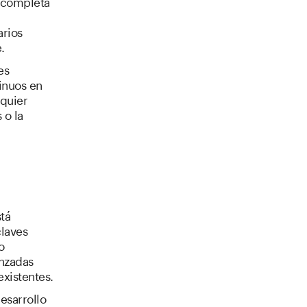
a completa
arios
.
es
inuos en
lquier
 o la
tá
claves
o
anzadas
existentes.
esarrollo