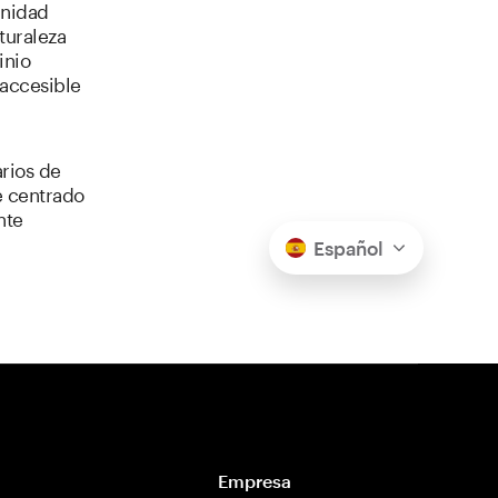
unidad
turaleza
inio
accesible
arios de
e centrado
nte
Español
Empresa