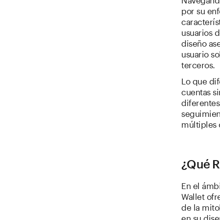
por su enf
caracterís
usuarios 
diseño as
usuario s
terceros.
Lo que dif
cuentas si
diferentes
seguimient
múltiples 
¿Qué R
En el ámb
Wallet ofr
de la mito
en su dise