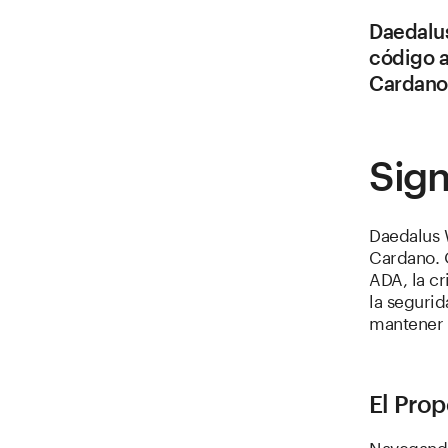
Daedalus
código a
Cardano
Sign
Daedalus 
Cardano. 
ADA, la c
la segurid
mantener e
El Prop
Navegando