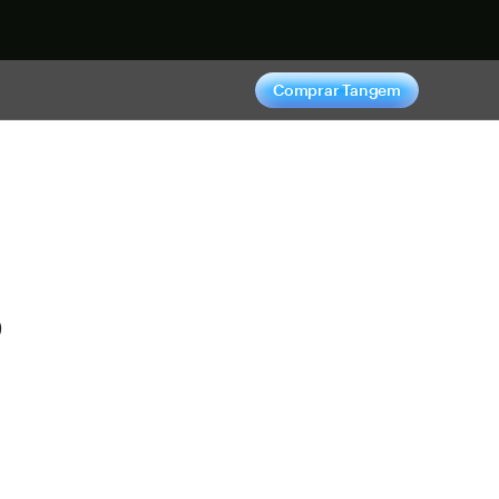
hora
Comprar Tangem
s