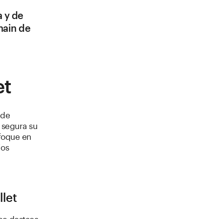
a y de
hain de
et
 de
 segura su
foque en
ios
llet
se destaca