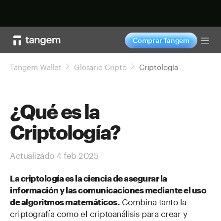
Comprar ahora
Comprar Tangem
Tog
Tangem Wallet
Glosario Cripto
Criptología
¿Qué es la
Criptología?
Actualizado 4 feb 2025
La criptología es la ciencia de asegurar la
información y las comunicaciones mediante el uso
Combina tanto la
de algoritmos matemáticos.
criptografía como el criptoanálisis para crear y