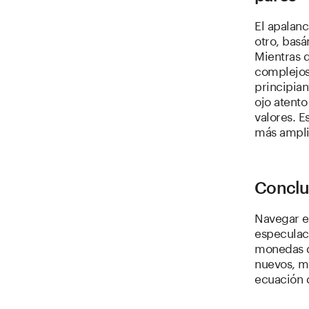
El apalanc
otro, bas
Mientras 
complejos
principia
ojo atento
valores. E
más ampli
Conclu
Navegar e
especulaci
monedas d
nuevos, m
ecuación d