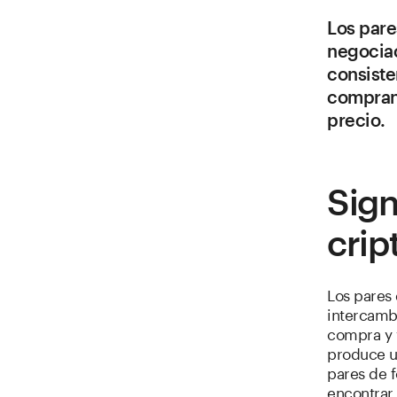
Los pare
negociac
consiste
compran
precio.
Sign
cri
Los pares
intercambi
compra y 
produce un
pares de 
encontrar