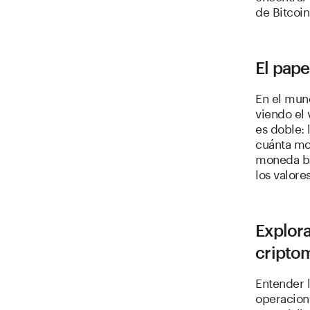
de Bitcoin
El pape
En el mun
viendo el
es doble:
cuánta mo
moneda bas
los valore
Explora
cripto
Entender l
operacion