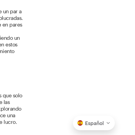
e un par a
olucradas.
e en pares
iendo un
en estos
imiento
 que solo
e las
xplorando
ece una
e lucro.
Español