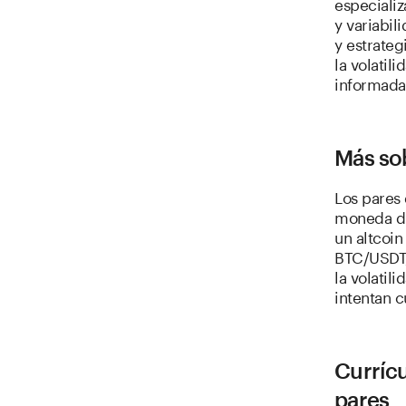
especializ
y variabil
y estrateg
la volatil
informada
Más so
Los pares
moneda di
un altcoi
BTC/USDT,
la volatil
intentan 
Curríc
pares