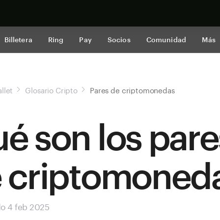
Comprar a
Billetera
Ring
Pay
Socios
Comunidad
Más
llet
Glosario Cripto
Pares de criptomonedas
é son los pare
 criptomoned
do 4 feb 2025