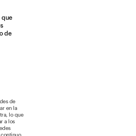
, que
rs
o de
ades de
ar en la
ra, lo que
r a los
uedes
 continuo