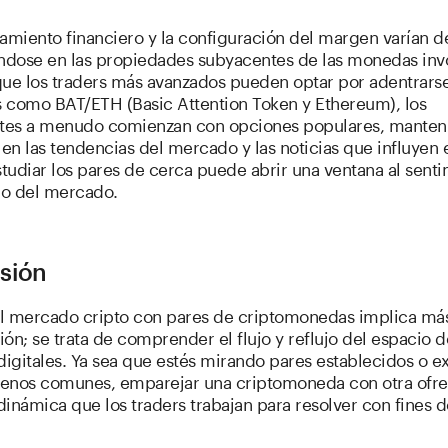
amiento financiero y la configuración del margen varían d
ándose en las propiedades subyacentes de las monedas inv
que los traders más avanzados pueden optar por adentrars
 como BAT/ETH (Basic Attention Token y Ethereum), los
ntes a menudo comienzan con opciones populares, manten
 en las tendencias del mercado y las noticias que influyen 
studiar los pares de cerca puede abrir una ventana al sent
o del mercado.
sión
l mercado cripto con pares de criptomonedas implica más
ón; se trata de comprender el flujo y reflujo del espacio d
igitales. Ya sea que estés mirando pares establecidos o e
enos comunes, emparejar una criptomoneda con otra ofr
inámica que los traders trabajan para resolver con fines d