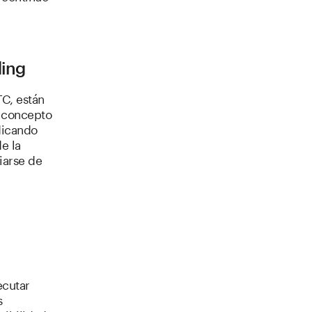
ding
C, están
e concepto
dicando
e la
iarse de
ecutar
s