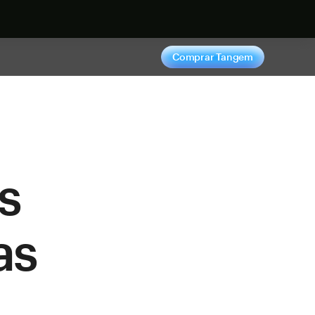
hora
Comprar Tangem
s
as