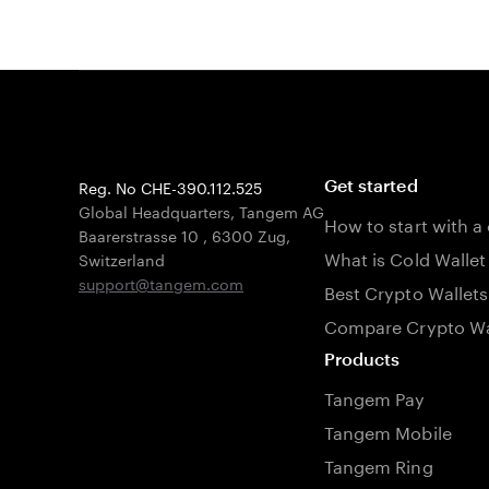
Reg. No CHE-390.112.525
Get started
Global Headquarters, Tangem AG
How to start with a
Baarerstrasse 10
,
6300 Zug
,
What is Cold Wallet
Switzerland
support@tangem.com
Best Crypto Wallets
Compare Crypto Wa
Products
Tangem Pay
Tangem Mobile
Tangem Ring