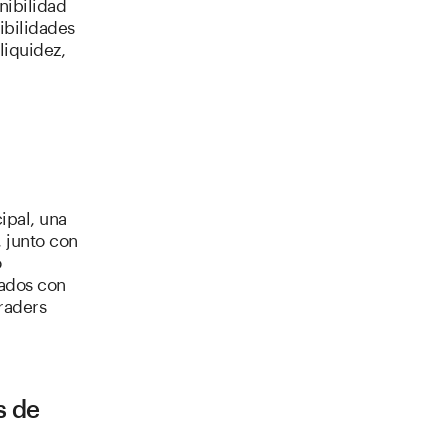
nibilidad
ibilidades
liquidez,
o
ipal, una
 junto con
o
iados con
traders
s de