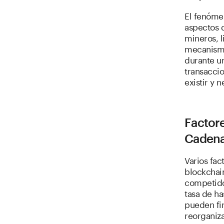
El fenóme
aspectos d
mineros, l
mecanismo
durante un
transacci
existir y 
Factore
Caden
Varios fac
blockchain
competido
tasa de ha
pueden fi
reorganiz