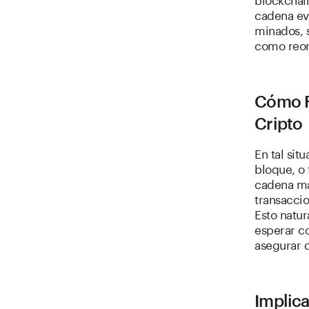
cadena ev
minados, s
como reor
Cómo F
Cripto
En tal sit
bloque, o 
cadena más
transacci
Esto natur
esperar c
asegurar 
Implica