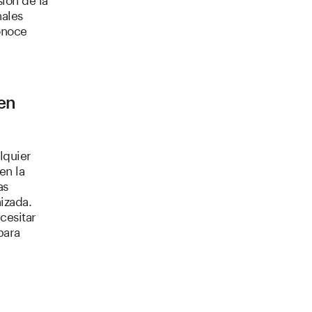
nales
onoce
en
lquier
en la
as
izada.
cesitar
para
a