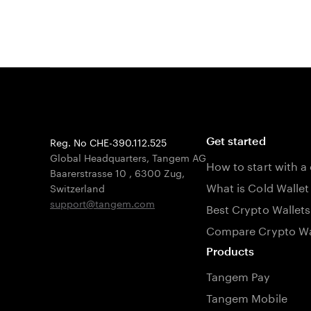
Reg. No CHE-390.112.525
Get started
Global Headquarters, Tangem AG
How to start with a
Baarerstrasse 10
,
6300 Zug
,
What is Cold Wallet
Switzerland
support@tangem.com
Best Crypto Wallets
Compare Crypto Wa
Products
Tangem Pay
Tangem Mobile