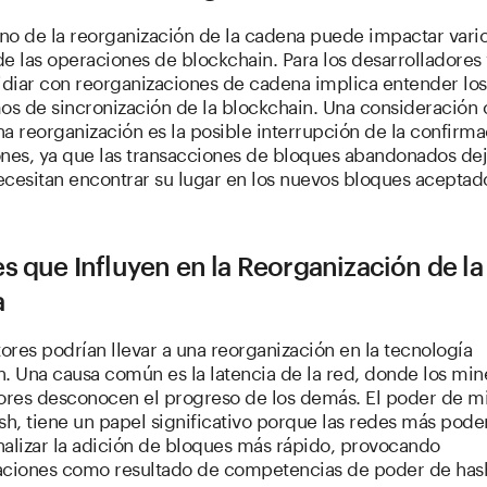
no de la reorganización de la cadena puede impactar vari
e las operaciones de blockchain. Para los desarrolladores 
idiar con reorganizaciones de cadena implica entender los
s de sincronización de la blockchain. Una consideración 
a reorganización es la posible interrupción de la confirm
ones, ya que las transacciones de bloques abandonados de
necesitan encontrar su lugar en los nuevos bloques aceptad
s que Influyen en la Reorganización de la
a
tores podrían llevar a una reorganización en la tecnología
. Una causa común es la latencia de la red, donde los min
res desconocen el progreso de los demás. El poder de mi
sh, tiene un papel significativo porque las redes más pode
nalizar la adición de bloques más rápido, provocando
aciones como resultado de competencias de poder de has