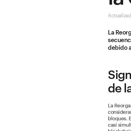
Actualiza
La Reorg
secuenci
debido a
Sign
de l
La Reorga
considera
bloques. 
casi simu
blockchai