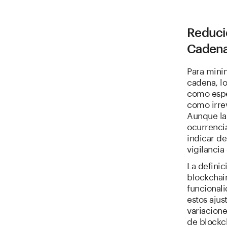
Reducie
Caden
Para minim
cadena, lo
como espe
como irre
Aunque las
ocurrenci
indicar de
vigilancia 
La definic
blockchai
funcional
estos ajus
variacione
de blockc