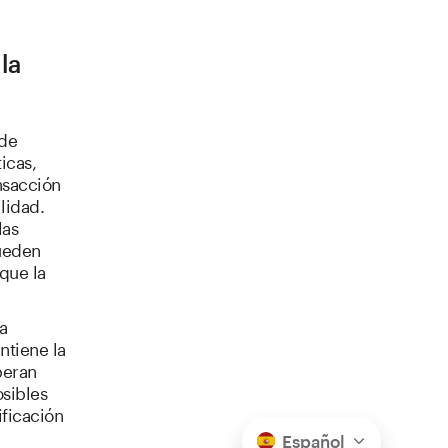
la
 de
icas,
nsacción
lidad.
las
ueden
que la
a
ntiene la
peran
osibles
ificación
Español