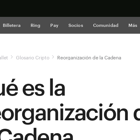
Comprar a
Billetera
Ring
Pay
Socios
Comunidad
Más
llet
Glosario Cripto
Reorganización de la Cadena
é es la
organización 
 Cadena