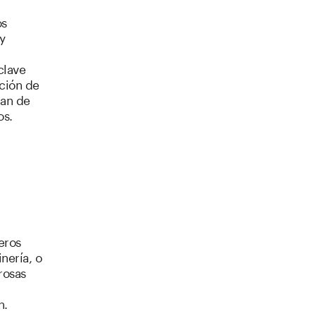
os
y
clave
ación de
jan de
os.
eros
nería, o
rosas
h.