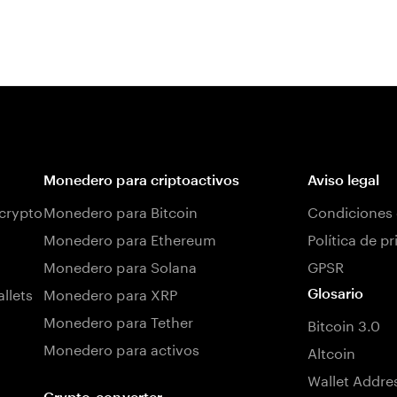
Monedero para criptoactivos
Aviso legal
 crypto
Monedero para Bitcoin
Condiciones 
Monedero para Ethereum
Política de p
Monedero para Solana
GPSR
llets
Monedero para XRP
Glosario
Monedero para Tether
Bitcoin 3.0
Monedero para activos
Altcoin
Wallet Addre
Crypto-converter