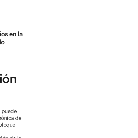
os en la
do
ión
s puede
nónica de
 bloque
ión de la