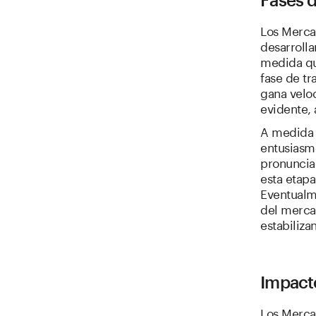
Los Merca
desarrolla
medida que
fase de t
gana veloc
evidente, 
A medida 
entusiasm
pronunciad
esta etapa
Eventualm
del merca
estabiliza
Impact
Los Mercad