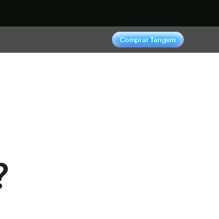
hora
Comprar Tangem
?