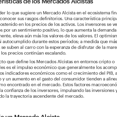
rísticas de los Mercados Alcistas
r lo que sugiere un Mercado Alcista en el ecosistema fin
conocer sus rasgos definitorios. Una característica principa
stenido en los precios de los activos. Los inversores se v
s por un sentimiento positivo, lo que aumenta la demanda 
ente, eleva aún más los valores de los valores. El optimis
si autocumplido durante estos períodos; a medida que má
 se suben al carro con la esperanza de disfrutar de la mar
 los precios continúan escalando.
to que define los Mercados Alcistas en entornos cripto o
ales es el impulso económico que generalmente los acomp
os indicadores económicos como el crecimiento del PIB, al
 y un aumento en el gasto del consumidor tienden a aline
smo encontrado en el mercado. Estos factores macroecon
la confianza de los inversores, impulsando las inversiones 
do la trayectoria ascendente del mercado.
de un Mercado Alcista