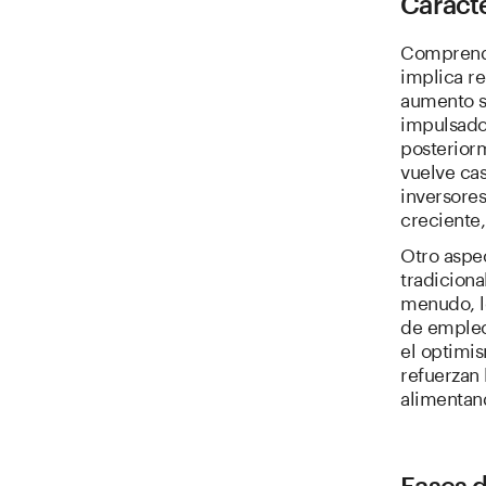
Caracte
Comprende
implica re
aumento so
impulsado
posteriorm
vuelve ca
inversores
creciente,
Otro aspec
tradicion
menudo, l
de empleo
el optimi
refuerzan 
alimentan
Fases 