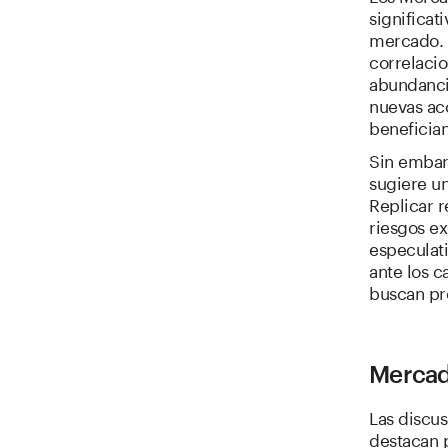
significat
mercado. 
correlacio
abundancia
nuevas acc
benefician
Sin embar
sugiere un
Replicar 
riesgos e
especulat
ante los 
buscan pr
Mercad
Las discu
destacan p