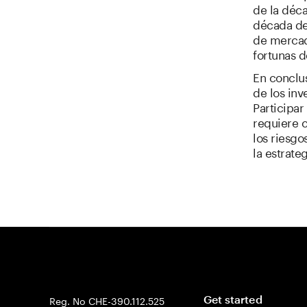
de la déca
década de
de mercad
fortunas d
En conclu
de los inv
Participa
requiere 
los riesg
la estrate
Reg. No CHE-390.112.525
Get started