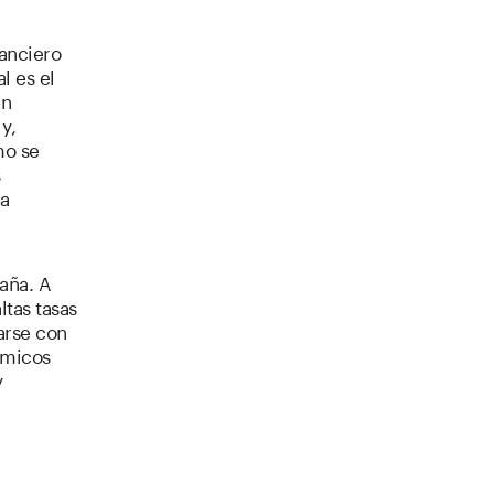
anciero
l es el
en
y,
mo se
s
ea
aña. A
tas tasas
arse con
ómicos
y