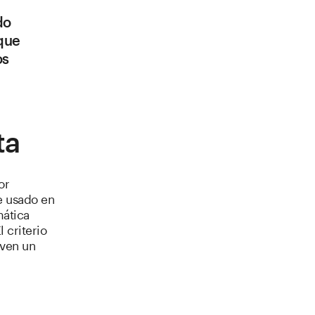
do
 que
os
ta
or
e usado en
mática
 criterio
 ven un