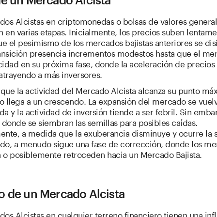
dos Alcistas en criptomonedas o bolsas de valores genera
n en varias etapas. Inicialmente, los precios suben lentame
 el pesimismo de los mercados bajistas anteriores se disi
ransición presencia incrementos modestos hasta que el me
idad en su próxima fase, donde la aceleración de precios
atrayendo a más inversores.
que la actividad del Mercado Alcista alcanza su punto máx
o llega a un crescendo. La expansión del mercado se vuel
a y la actividad de inversión tiende a ser febril. Sin emba
 donde se siembran las semillas para posibles caídas.
ente, a medida que la exuberancia disminuye y ocurre la 
do, a menudo sigue una fase de corrección, donde los me
n o posiblemente retroceden hacia un Mercado Bajista.
o de un Mercado Alcista
os Alcistas en cualquier terreno financiero tienen una inf