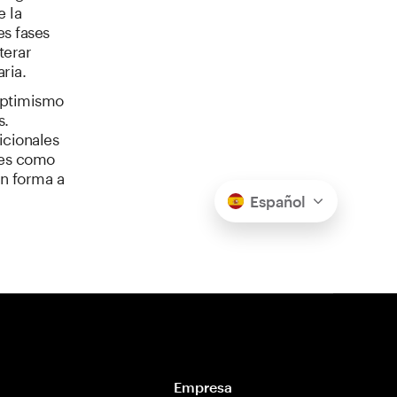
e la
s fases
terar
ria.
optimismo
s.
icionales
des como
en forma a
Español
Empresa