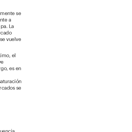
lmente se
nte a
pa. La
rcado
 se vuelve
imo, el
ve
rgo, es en
saturación
rcados se
luencia