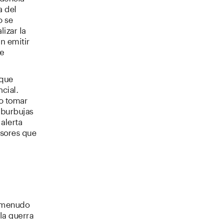
a del
o se
izar la
n emitir
se
 que
cial.
o tomar
 burbujas
alerta
rsores que
a menudo
la guerra