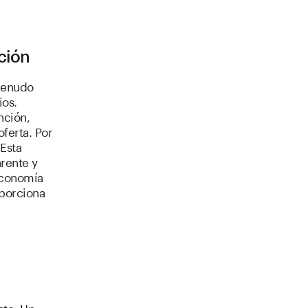
ción
 menudo
ios.
nción,
ferta. Por
 Esta
rente y
economía
oporciona
nte. Un