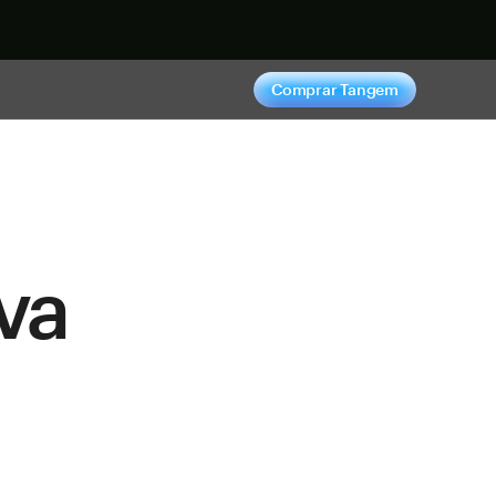
hora
Comprar Tangem
va