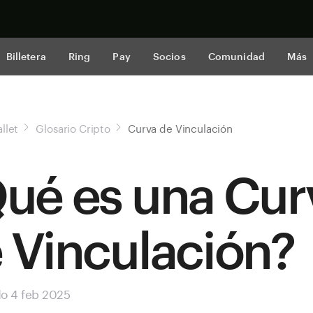
Comprar a
Billetera
Ring
Pay
Socios
Comunidad
Más
llet
Glosario Cripto
Curva de Vinculación
ué es una Cur
 Vinculación?
do 4 feb 2025