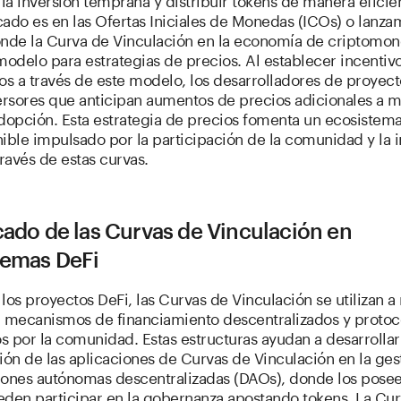
ado es en las Ofertas Iniciales de Monedas (ICOs) o lanza
onde la Curva de Vinculación en la economía de criptomon
odelo para estrategias de precios. Al establecer incentiv
s a través de este modelo, los desarrolladores de proyec
versores que anticipan aumentos de precios adicionales a 
adopción. Esta estrategia de precios fomenta un ecosistem
ible impulsado por la participación de la comunidad y la 
través de estas curvas.
cado de las Curvas de Vinculación en
temas DeFi
los proyectos DeFi, las Curvas de Vinculación se utilizan
r mecanismos de financiamiento descentralizados y protoc
 por la comunidad. Estas estructuras ayudan a desarrollar
ón de las aplicaciones de Curvas de Vinculación en la ges
iones autónomas descentralizadas (DAOs), donde los pose
eden participar en la gobernanza apostando tokens. La Cu