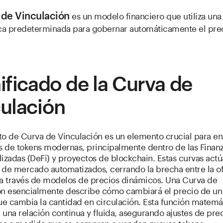
es un modelo financiero que utiliza una
 de Vinculación
a predeterminada para gobernar automáticamente el pre
ificado de la Curva de
ulación
to de Curva de Vinculación es un elemento crucial para en
 de tokens modernas, principalmente dentro de las Finan
lizadas (DeFi) y proyectos de blockchain. Estas curvas ac
de mercado automatizados, cerrando la brecha entre la ofe
 través de modelos de precios dinámicos. Una Curva de
ón esencialmente describe cómo cambiará el precio de un
e cambia la cantidad en circulación. Esta función matemá
una relación continua y fluida, asegurando ajustes de pre
es a medida que se compran o venden nuevos tokens.