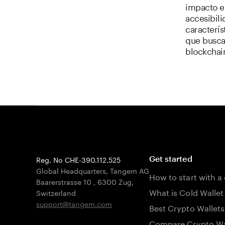
impacto en
accesibili
caracterís
que busca
blockchai
Reg. No CHE-390.112.525
Get started
Global Headquarters, Tangem AG
How to start with a
Baarerstrasse 10
,
6300 Zug
,
What is Cold Wallet
Switzerland
support@tangem.com
Best Crypto Wallets
Compare Crypto Wa