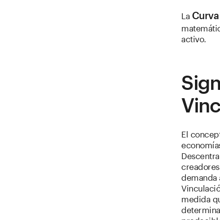
La
Curva
matemátic
activo.
Sign
Vinc
El concep
economías
Descentra
creadores 
demanda a
Vinculaci
medida qu
determina 
predecibl