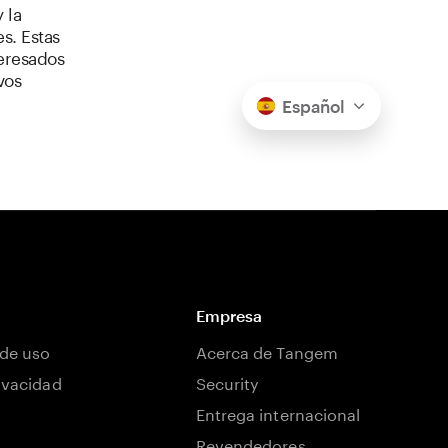
 la
s. Estas
teresados
vos
Español
Empresa
de uso
Acerca de Tangem
rivacidad
Security
Entrega internacional
Revendedores