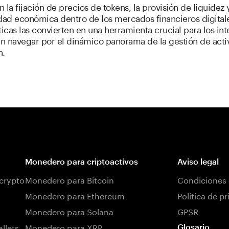
 la fijación de precios de tokens, la provisión de liquidez y
dad económica dentro de los mercados financieros digitale
ticas las convierten en una herramienta crucial para los in
n navegar por el dinámico panorama de la gestión de acti
n.
Monedero para criptoactivos
Aviso legal
 crypto
Monedero para Bitcoin
Condiciones 
Monedero para Ethereum
Política de p
Monedero para Solana
GPSR
llets
Monedero para XRP
Glosario