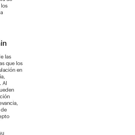
 los
ra
in
e las
as que los
ulación en
ia,
. Al
pueden
ación
evancia,
 de
epto
su