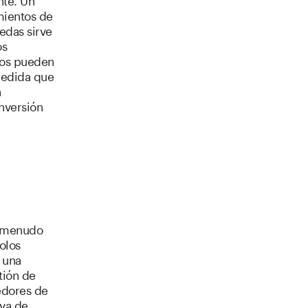
mientos de
edas sirve
os
tos pueden
medida que
a
inversión
 a menudo
olos
 una
tión de
edores de
rva de