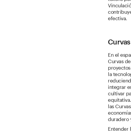
Vinculació
contribuy
efectiva.
Curvas 
En el espa
Curvas de 
proyectos
la tecnolo
reduciendo
integrar 
cultivar p
equitativa
las Curvas
economías
duradero y
Entender l