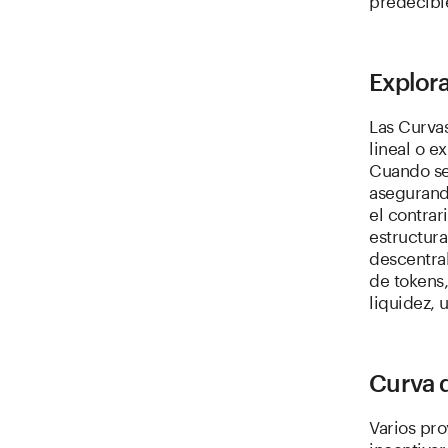
Explora
Las Curva
lineal o e
Cuando se
asegurand
el contrar
estructur
descentra
de tokens,
liquidez, 
Curva d
Varios pr
incentivar