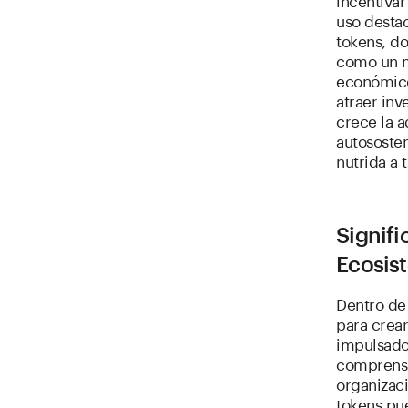
uso destac
tokens, d
como un m
económico
atraer in
crece la 
autososten
nutrida a 
Signifi
Ecosis
Dentro de 
para crea
impulsados
comprensi
organizac
tokens pu