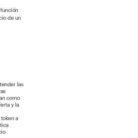
 función
cio de un
tender las
zas
túan como
rta y la
 token a
tica
cio