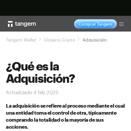
Comprar ahora
Comprar Tangem
Tog
Tangem Wallet
Glosario Cripto
Adquisición
¿Qué es la
Adquisición?
Actualizado 4 feb 2025
La adquisición se refiere al proceso mediante el cual
una entidad toma el control de otra, típicamente
comprando la totalidad o la mayoría de sus
acciones.