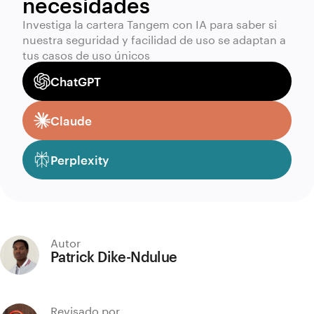
necesidades
Investiga la cartera Tangem con IA para saber si
nuestra seguridad y facilidad de uso se adaptan a
tus casos de uso únicos
ChatGPT
Claude
Perplexity
Autor
Patrick Dike-Ndulue
Revisado por