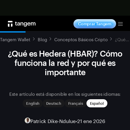
Comprar ahora
Comprar Tangem
Tog
Tangem Wallet
Blog
Conceptos Básicos Cripto
¿Qué es Hedera (HBAR)? Cómo funciona la red y por qué es importante
¿Qué es Hedera (HBAR)? Cómo
funciona la red y por qué es
importante
Este artículo está disponible en los siguientes idiomas:
English
Deutsch
Français
Español
Patrick Dike-Ndulue
•
21 ene 2026