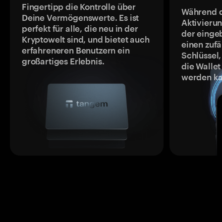
Fingertipp die Kontrolle über
Während 
Deine Vermögenswerte. Es ist
Aktivieru
perfekt für alle, die neu in der
der einge
Kryptowelt sind, und bietet auch
einen zufä
erfahreneren Benutzern ein
Schlüssel,
großartiges Erlebnis.
die Wallet
werden ka