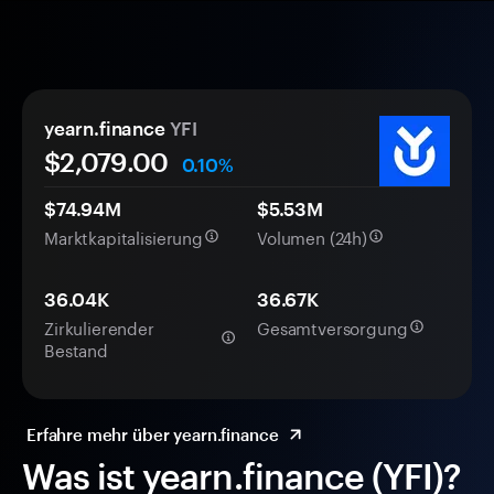
yearn.finance
YFI
$2,079.00
0.10%
$74.94M
$5.53M
Marktkapitalisierung
Volumen (24h)
36.04K
36.67K
Zirkulierender
Gesamtversorgung
Bestand
Erfahre mehr über yearn.finance
Was ist yearn.finance (YFI)?