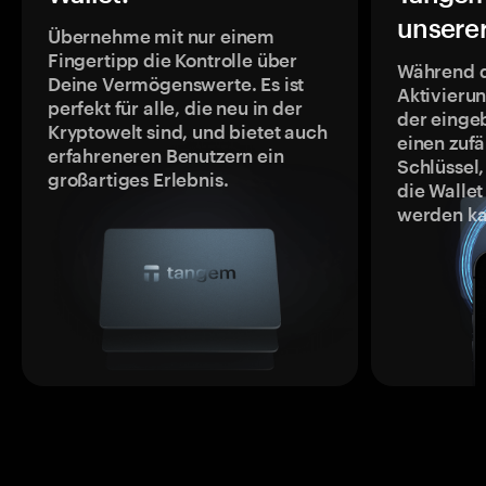
unsere
Übernehme mit nur einem
Fingertipp die Kontrolle über
Während 
Deine Vermögenswerte. Es ist
Aktivieru
perfekt für alle, die neu in der
der einge
Kryptowelt sind, und bietet auch
einen zufä
erfahreneren Benutzern ein
Schlüssel,
großartiges Erlebnis.
die Wallet
werden ka