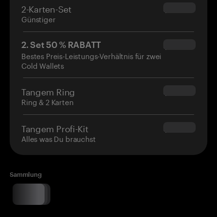
2-Karten-Set
$54.90
Günstiger
2. Set 50 % RABATT
$34.95
Bestes Preis-Leistungs-Verhältnis für zwei
Cold Wallets
Tangem Ring
$160.00
Ring & 2 Karten
Tangem Profi-Kit
$180.00
Alles was Du brauchst
Sammlung