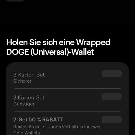
Holen Sie sich eine Wrapped
DOGE (Universal)-Wallet
3-Karten-Set
$69.90
Sicherer
2-Karten-Set
$54.90
Günstiger
2. Set 50 % RABATT
$34.95
Bestes Preis-Leistungs-Verhältnis für zwei
Cold Wallets