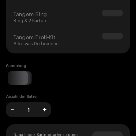
Tangem Ring
$160.00
Ring & 2 Karten
Tangem Profi-Kit
$180.00
Alles was Du brauchst
Sammlung
Anzahl der Sätze
Napa-Leder-Kartenetui hinzufügen