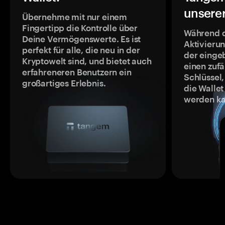
unsere
Übernehme mit nur einem
Fingertipp die Kontrolle über
Während 
Deine Vermögenswerte. Es ist
Aktivieru
perfekt für alle, die neu in der
der einge
Kryptowelt sind, und bietet auch
einen zufä
erfahreneren Benutzern ein
Schlüssel,
großartiges Erlebnis.
die Wallet
werden ka