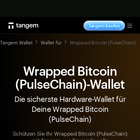
Jetzt shoppen
Tangem kaufen
Tog
Tangem Wallet
Wallet für
Wrapped Bitcoin (PulseChain)
Wrapped Bitcoin
(PulseChain)-Wallet
Die sicherste Hardware-Wallet für
Deine Wrapped Bitcoin
(PulseChain)
Schützen Sie Ihr Wrapped Bitcoin (PulseChain)
mit Tangem, wo Tausende volle