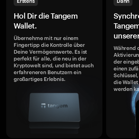
Erstens
Dann
Hol Dir die Tangem
Synchr
Wallet.
Tangem
unsere
Übernehme mit nur einem
Fingertipp die Kontrolle über
Während 
Deine Vermögenswerte. Es ist
Aktivieru
perfekt für alle, die neu in der
der einge
Kryptowelt sind, und bietet auch
einen zufä
erfahreneren Benutzern ein
Schlüssel,
großartiges Erlebnis.
die Wallet
werden ka