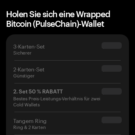
Holen Sie sich eine Wrapped
Bitcoin (PulseChain)-Wallet
3-Karten-Set
$69.90
Sicherer
2-Karten-Set
$54.90
Günstiger
2. Set 50 % RABATT
$34.95
Bestes Preis-Leistungs-Verhältnis für zwei
Cold Wallets
Tangem Ring
$160.00
Ring & 2 Karten