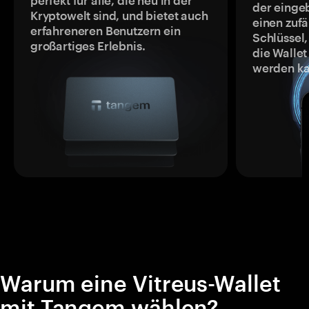
perfekt für alle, die neu in der
der einge
Kryptowelt sind, und bietet auch
einen zufä
erfahreneren Benutzern ein
Schlüssel,
großartiges Erlebnis.
die Wallet
werden ka
Warum eine Vitreus-Wallet
mit Tangem wählen?