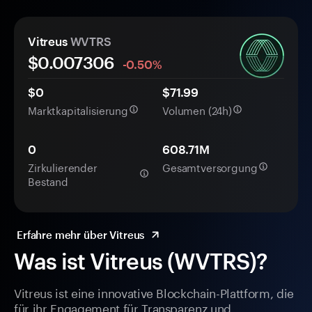
Vitreus
WVTRS
$0.
00
7306
-0.50%
$0
$71.99
Marktkapitalisierung
Volumen (24h)
0
608.71M
Zirkulierender
Gesamtversorgung
Bestand
Erfahre mehr über Vitreus
Was ist Vitreus (WVTRS)?
Vitreus ist eine innovative Blockchain-Plattform, die
für ihr Engagement für Transparenz und