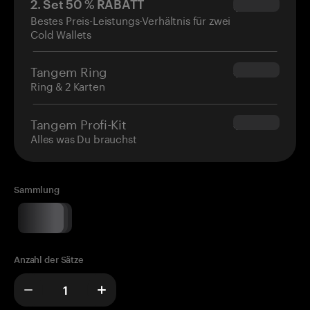
2. Set 50 % RABATT
$34.95
Bestes Preis-Leistungs-Verhältnis für zwei
Cold Wallets
Tangem Ring
$160.00
Ring & 2 Karten
Tangem Profi-Kit
$180.00
Alles was Du brauchst
Sammlung
Anzahl der Sätze