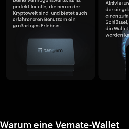
Deine Vermögenswerte. Es ist
Aktivieru
perfekt für alle, die neu in der
der einge
Kryptowelt sind, und bietet auch
einen zufä
erfahreneren Benutzern ein
Schlüssel,
großartiges Erlebnis.
die Wallet
werden ka
Warum eine Vemate-Wallet