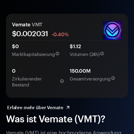
Vemate
VMT
$0.
00
2031
-0.40%
$0
$1.12
Marktkapitalisierung
Volumen (24h)
0
150.00M
Zirkulierender
Gesamtversorgung
Bestand
Erfahre mehr über Vemate
Was ist Vemate (VMT)?
Vemate (VMT) ist eine hochmoderne Anwendung,