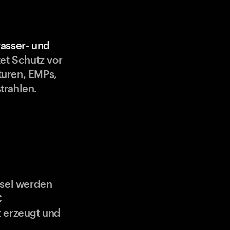
asser- und
et Schutz vor
uren, EMPs,
trahlen.
ssel werden
C
 erzeugt und