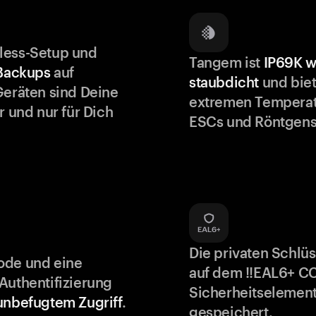
less-Setup und
Tangem ist
IP69K w
 Backups
auf
staubdicht
und biet
Geräten sind Deine
extremen Temperat
r und nur für Dich
ESCs und Röntgens
Die privaten Schlü
ode und eine
auf dem !!EAL6+ C
Authentifizierung
Sicherheitselement
unbefugtem Zugriff
.
gespeichert.