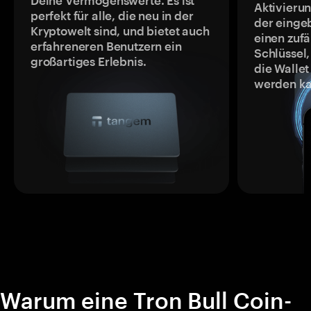
Deine Vermögenswerte. Es ist
Aktivieru
perfekt für alle, die neu in der
der einge
Kryptowelt sind, und bietet auch
einen zufä
erfahreneren Benutzern ein
Schlüssel,
großartiges Erlebnis.
die Wallet
werden ka
Warum eine Tron Bull Coin-