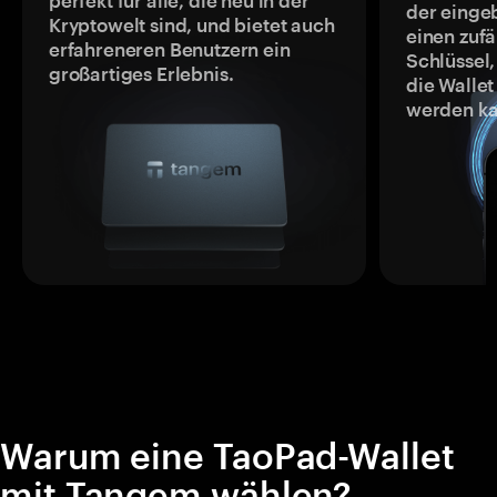
perfekt für alle, die neu in der
der einge
Kryptowelt sind, und bietet auch
einen zufä
erfahreneren Benutzern ein
Schlüssel,
großartiges Erlebnis.
die Wallet
werden ka
Warum eine TaoPad-Wallet
mit Tangem wählen?