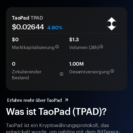
TaoPad
TPAD
$0.
0
2644
4.90%
$0
$1.3
Marktkapitalisierung
Volumen (24h)
0
1.00M
Zirkulierender
Gesamtversorgung
Bestand
Erfahre mehr über TaoPad
Was ist TaoPad (TPAD)?
TaoPad ist ein Kryptowährungsprotokoll, das
entwickelt wurde, um nahtlos mit dem BitTensor-