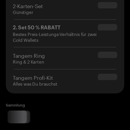
2-Karten-Set
$54.90
Günstiger
2. Set 50 % RABATT
$34.95
Bestes Preis-Leistungs-Verhältnis für zwei
Cold Wallets
Tangem Ring
$160.00
Ring & 2 Karten
Tangem Profi-Kit
$180.00
Alles was Du brauchst
Sammlung