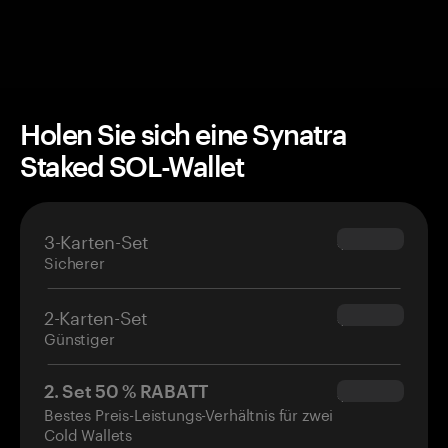
Holen Sie sich eine Synatra
Staked SOL-Wallet
3-Karten-Set
$69.90
Sicherer
2-Karten-Set
$54.90
Günstiger
2. Set 50 % RABATT
$34.95
Bestes Preis-Leistungs-Verhältnis für zwei
Cold Wallets