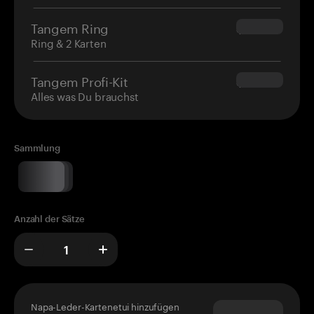
Tangem Ring
$160.00
Ring & 2 Karten
Tangem Profi-Kit
$180.00
Alles was Du brauchst
Sammlung
Anzahl der Sätze
Napa-Leder-Kartenetui hinzufügen