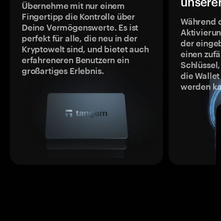
unsere
Übernehme mit nur einem
Fingertipp die Kontrolle über
Während 
Deine Vermögenswerte. Es ist
Aktivieru
perfekt für alle, die neu in der
der einge
Kryptowelt sind, und bietet auch
einen zufä
erfahreneren Benutzern ein
Schlüssel,
großartiges Erlebnis.
die Wallet
werden ka