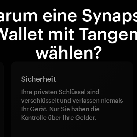
rum eine Synap
Wallet mit Tange
wählen?
Sicherheit
Ihre privaten Schlüssel sind
verschlüsselt und verlassen niemals
Ihr Gerät. Nur Sie haben die
Kontrolle über Ihre Gelder.