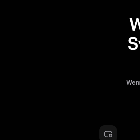
W
S
Wenn