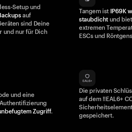
less-Setup und
Tangem ist
IP69K w
 Backups
auf
staubdicht
und biet
Geräten sind Deine
extremen Temperat
r und nur für Dich
ESCs und Röntgens
Die privaten Schlü
ode und eine
auf dem !!EAL6+ C
Authentifizierung
Sicherheitselement
unbefugtem Zugriff
.
gespeichert.