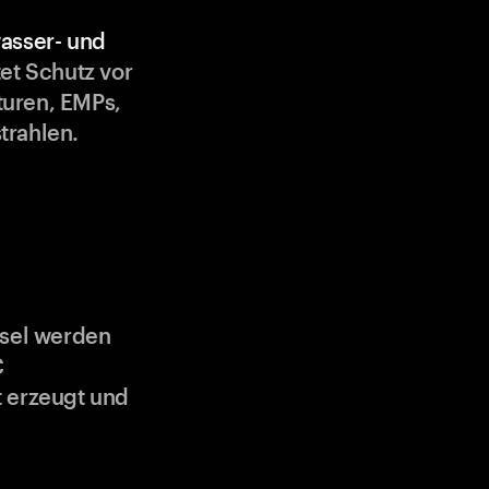
asser- und
et Schutz vor
uren, EMPs,
trahlen.
ssel werden
C
 erzeugt und