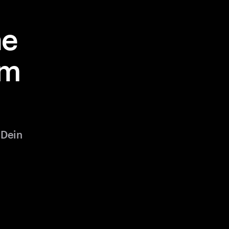
ne
em
 Dein