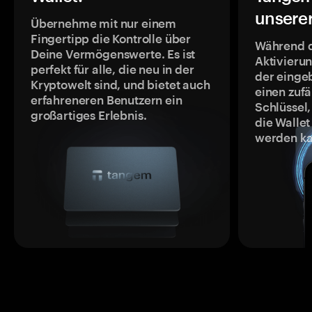
unsere
Übernehme mit nur einem
Fingertipp die Kontrolle über
Während 
Deine Vermögenswerte. Es ist
Aktivieru
perfekt für alle, die neu in der
der einge
Kryptowelt sind, und bietet auch
einen zufä
erfahreneren Benutzern ein
Schlüssel,
großartiges Erlebnis.
die Wallet
werden ka