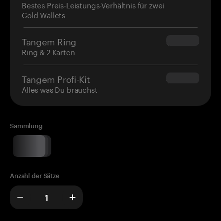
Bestes Preis-Leistungs-Verhältnis für zwei
Cold Wallets
Tangem Ring
$160.00
Ring & 2 Karten
Tangem Profi-Kit
$180.00
Alles was Du brauchst
Sammlung
Anzahl der Sätze