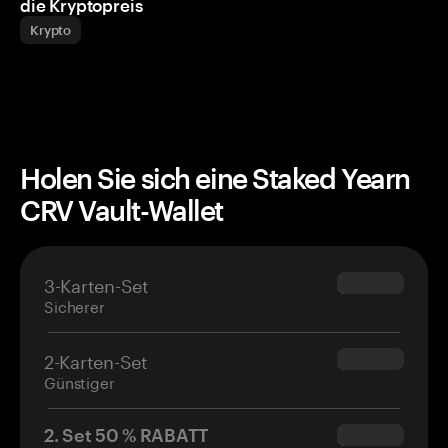
die Kryptopreis
Krypto
Holen Sie sich eine Staked Yearn
CRV Vault-Wallet
3-Karten-Set
$69.90
Sicherer
2-Karten-Set
$54.90
Günstiger
2. Set 50 % RABATT
$34.95