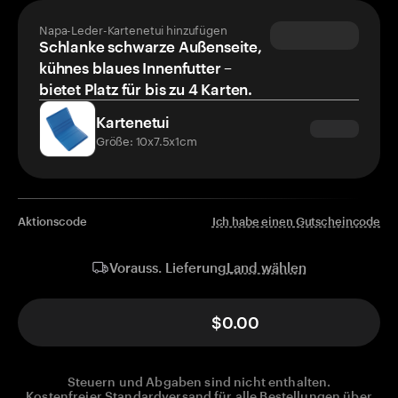
Napa-Leder-Kartenetui hinzufügen
Schlanke schwarze Außenseite,
kühnes blaues Innenfutter –
bietet Platz für bis zu 4 Karten.
Kartenetui
Größe: 10x7.5x1cm
Aktionscode
Ich habe einen Gutscheincode
Land wählen
Vorauss. Lieferung
$0.00
Steuern und Abgaben sind nicht enthalten.
Kostenfreier Standardversand für alle Bestellungen über