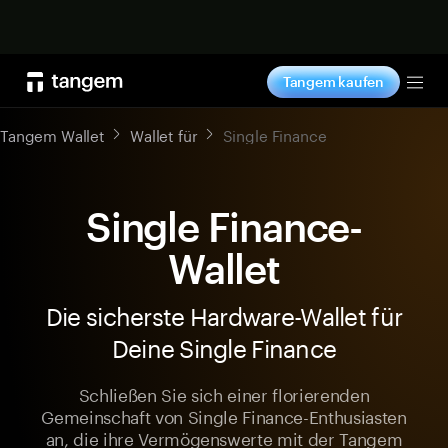
Jetzt shoppen
Tangem kaufen
Tog
Tangem Wallet
Wallet für
Single Finance
Single Finance-
Wallet
Die sicherste Hardware-Wallet für
Deine Single Finance
Schließen Sie sich einer florierenden
Gemeinschaft von Single Finance-Enthusiasten
an, die ihre Vermögenswerte mit der Tangem