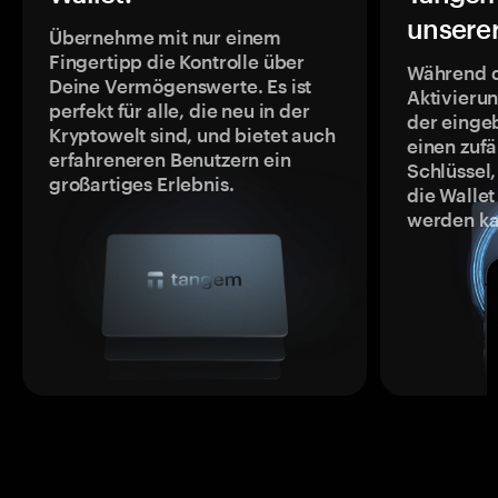
unsere
Übernehme mit nur einem
Fingertipp die Kontrolle über
Während 
Deine Vermögenswerte. Es ist
Aktivieru
perfekt für alle, die neu in der
der einge
Kryptowelt sind, und bietet auch
einen zufä
erfahreneren Benutzern ein
Schlüssel,
großartiges Erlebnis.
die Wallet
werden ka