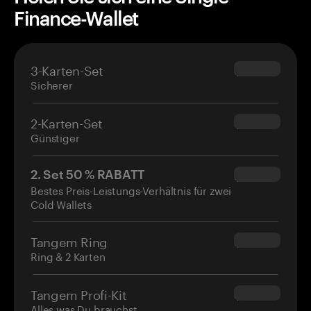
Finance-Wallet
3-Karten-Set
$69.90
Sicherer
2-Karten-Set
$54.90
Günstiger
2. Set 50 % RABATT
$34.95
Bestes Preis-Leistungs-Verhältnis für zwei
Cold Wallets
Tangem Ring
$160.00
Ring & 2 Karten
Tangem Profi-Kit
$180.00
Alles was Du brauchst