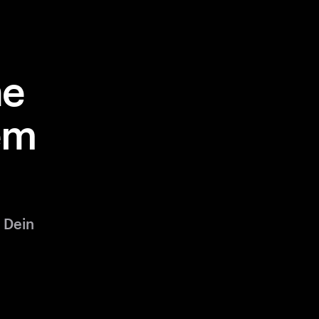
ne
em
 Dein