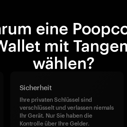
rum eine Poopco
Wallet mit Tange
wählen?
Sicherheit
Ihre privaten Schlüssel sind
verschlüsselt und verlassen niemals
Ihr Gerät. Nur Sie haben die
Kontrolle über Ihre Gelder.