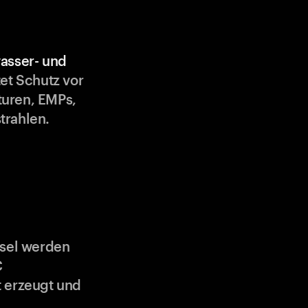
asser- und
et Schutz vor
uren, EMPs,
trahlen.
ssel werden
C
 erzeugt und