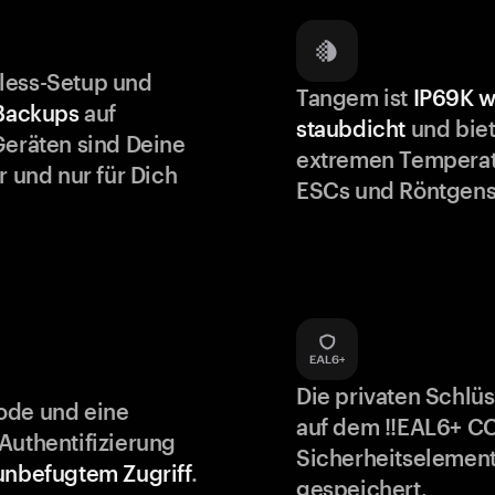
less-Setup und
Tangem ist
IP69K w
 Backups
auf
staubdicht
und biet
Geräten sind Deine
extremen Temperat
r und nur für Dich
ESCs und Röntgens
Die privaten Schlü
ode und eine
auf dem !!EAL6+ C
Authentifizierung
Sicherheitselement
unbefugtem Zugriff
.
gespeichert.