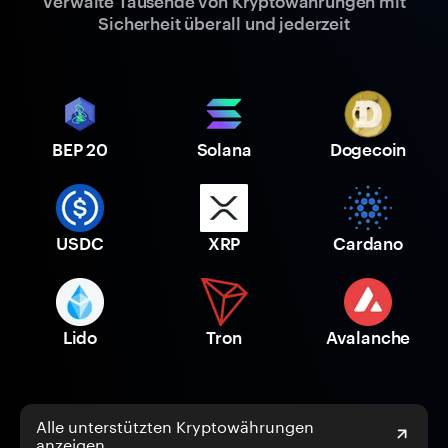
Verwalte Tausende von Kryptowährungen mit
Sicherheit überall und jederzeit
BEP 20
Solana
Dogecoin
USDC
XRP
Cardano
Lido
Tron
Avalanche
Alle unterstützten Kryptowährungen
anzeigen