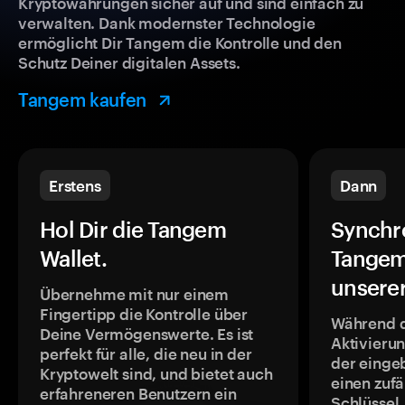
Kryptowährungen sicher auf und sind einfach zu
verwalten. Dank modernster Technologie
ermöglicht Dir Tangem die Kontrolle und den
Schutz Deiner digitalen Assets.
Tangem kaufen
Erstens
Dann
Hol Dir die Tangem
Synchr
Wallet.
Tangem
unsere
Übernehme mit nur einem
Fingertipp die Kontrolle über
Während 
Deine Vermögenswerte. Es ist
Aktivieru
perfekt für alle, die neu in der
der einge
Kryptowelt sind, und bietet auch
einen zufä
erfahreneren Benutzern ein
Schlüssel,