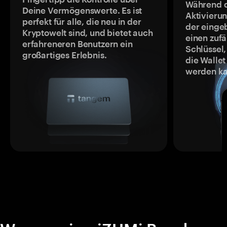
Während 
Deine Vermögenswerte. Es ist
Aktivieru
perfekt für alle, die neu in der
der einge
Kryptowelt sind, und bietet auch
einen zufä
erfahreneren Benutzern ein
Schlüssel,
großartiges Erlebnis.
die Wallet
werden ka