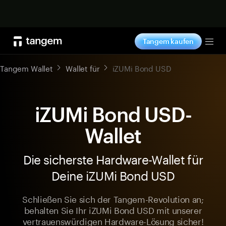
Jetzt shoppen
Tangem kaufen
Tog
Tangem Wallet
Wallet für
iZUMi Bond USD
iZUMi Bond USD-
Wallet
Die sicherste Hardware-Wallet für
Deine iZUMi Bond USD
Schließen Sie sich der Tangem-Revolution an;
behalten Sie Ihr iZUMi Bond USD mit unserer
vertrauenswürdigen Hardware-Lösung sicher!