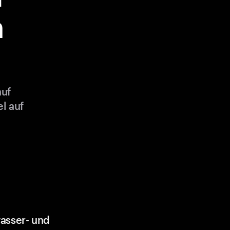
m
auf
l auf
asser- und