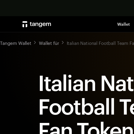
Wallet
Tangem Wallet
Wallet für
Italian National Football Team F
Italian Na
Football 
Fan Token