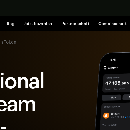
Jetzt shop
Ring
Jetzt bezahlen
Partnerschaft
Gemeinschaft
an Token
tional
Team
-