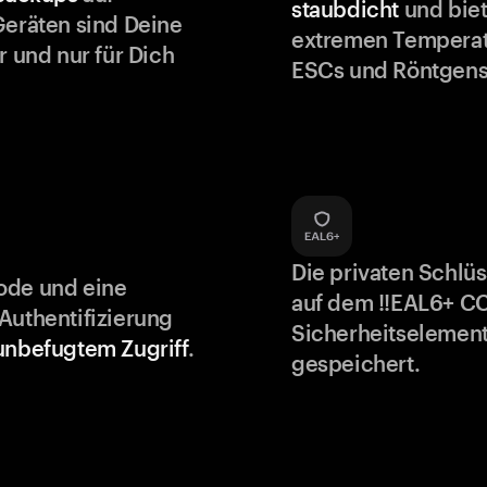
staubdicht
und biet
Geräten sind Deine
extremen Temperat
r und nur für Dich
ESCs und Röntgens
Die privaten Schlü
ode und eine
auf dem !!EAL6+ C
Authentifizierung
Sicherheitselement
unbefugtem Zugriff
.
gespeichert.