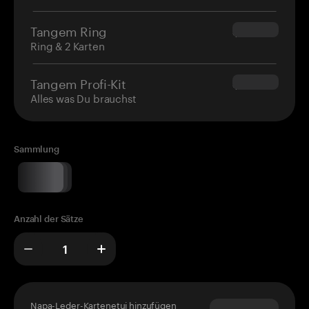
Tangem Ring
$160.00
Ring & 2 Karten
Tangem Profi-Kit
$180.00
Alles was Du brauchst
Sammlung
Anzahl der Sätze
Napa-Leder-Kartenetui hinzufügen