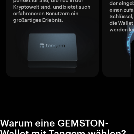
perfekt für alle, die neu in der
der einge
Kryptowelt sind, und bietet auch
einen zufä
erfahreneren Benutzern ein
Schlüssel,
großartiges Erlebnis.
die Wallet
werden ka
Warum eine GEMSTON-
Wallet mit Tangem wählen?