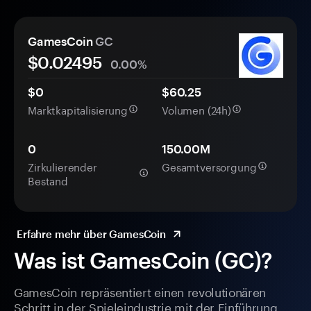
GamesCoin
GC
$0.
0
2495
0.00%
$0
$60.25
Marktkapitalisierung
Volumen (24h)
0
150.00M
Zirkulierender
Gesamtversorgung
Bestand
Erfahre mehr über GamesCoin
Was ist GamesCoin (GC)?
GamesCoin repräsentiert einen revolutionären
Schritt in der Spieleindustrie mit der Einführung