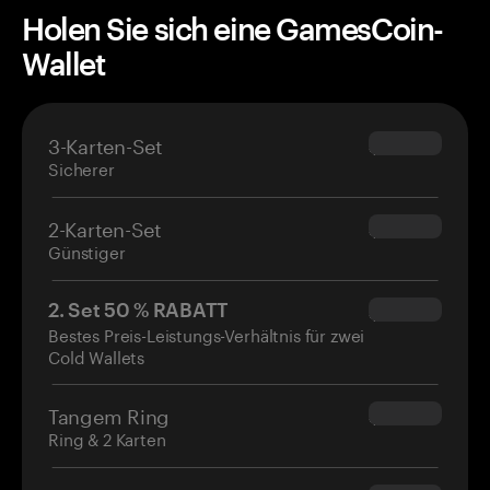
Holen Sie sich eine GamesCoin-
Wallet
3-Karten-Set
$69.90
Sicherer
2-Karten-Set
$54.90
Günstiger
2. Set 50 % RABATT
$34.95
Bestes Preis-Leistungs-Verhältnis für zwei
Cold Wallets
Tangem Ring
$160.00
Ring & 2 Karten