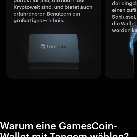
perfekt für alle, die neu in der
der einge
Kryptowelt sind, und bietet auch
einen zufä
erfahreneren Benutzern ein
Schlüssel,
großartiges Erlebnis.
die Wallet
werden ka
Warum eine GamesCoin-
Wallet mit Tangem wählen?