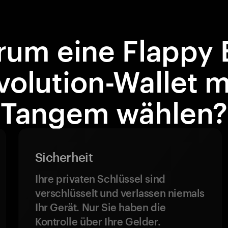
um eine Flappy 
volution-Wallet m
Tangem wählen?
Sicherheit
Ihre privaten Schlüssel sind
verschlüsselt und verlassen niemals
Ihr Gerät. Nur Sie haben die
Kontrolle über Ihre Gelder.