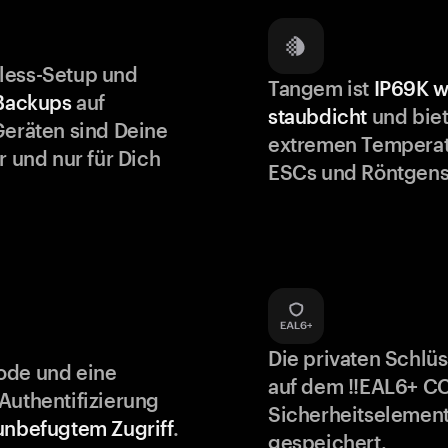
less-Setup und
Tangem ist
IP69K w
 Backups
auf
staubdicht
und biet
Geräten sind Deine
extremen Temperat
r und nur für Dich
ESCs und Röntgens
Die privaten Schlü
ode und eine
auf dem !!EAL6+ C
Authentifizierung
Sicherheitselement
unbefugtem Zugriff
.
gespeichert.