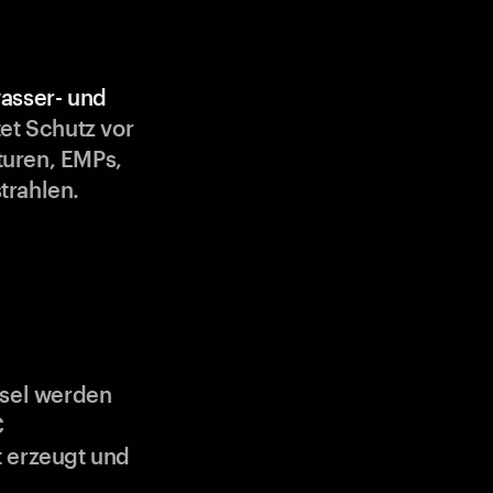
asser- und
et Schutz vor
uren, EMPs,
trahlen.
ssel werden
C
 erzeugt und