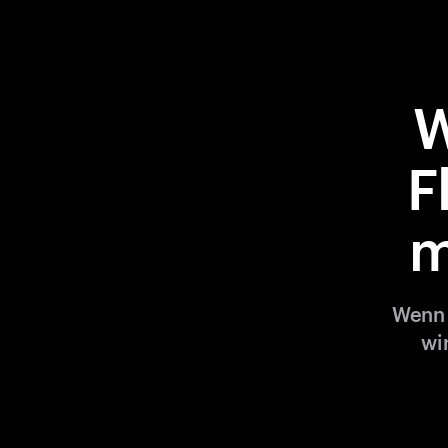
W
F
m
Wenn 
wi