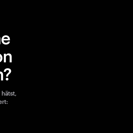
ne
on
n?
hätst,
rt: