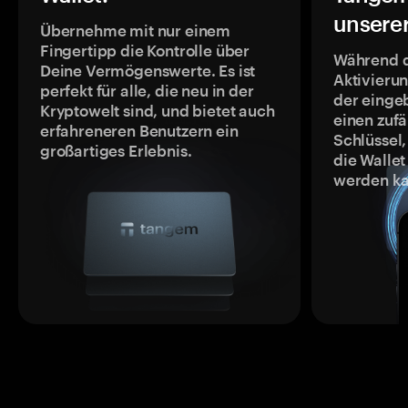
unsere
Übernehme mit nur einem
Fingertipp die Kontrolle über
Während 
Deine Vermögenswerte. Es ist
Aktivieru
perfekt für alle, die neu in der
der einge
Kryptowelt sind, und bietet auch
einen zufä
erfahreneren Benutzern ein
Schlüssel,
großartiges Erlebnis.
die Wallet
werden ka