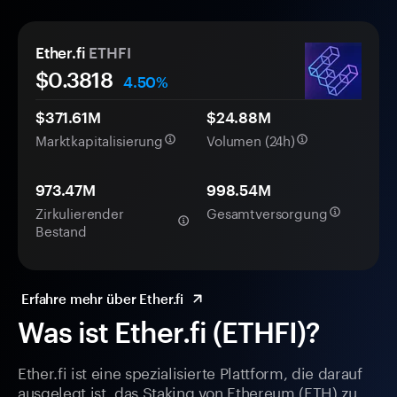
Ether.fi
ETHFI
$
0.3818
4.50%
$371.61M
$24.88M
Marktkapitalisierung
Volumen (24h)
973.47M
998.54M
Zirkulierender
Gesamtversorgung
Bestand
Erfahre mehr über Ether.fi
Was ist Ether.fi (ETHFI)?
Ether.fi ist eine spezialisierte Plattform, die darauf
ausgelegt ist, das Staking von Ethereum (ETH) zu