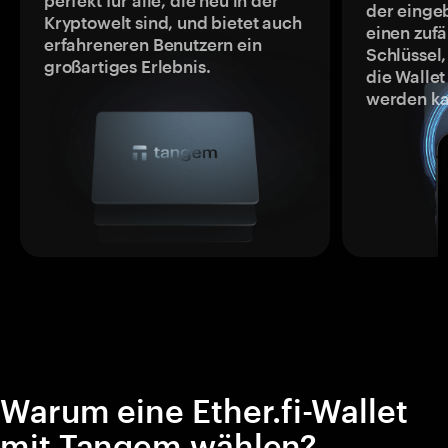
perfekt für alle, die neu in der
der einge
Kryptowelt sind, und bietet auch
einen zufä
erfahreneren Benutzern ein
Schlüssel,
großartiges Erlebnis.
die Wallet
werden ka
Warum eine Ether.fi-Wallet
mit Tangem wählen?