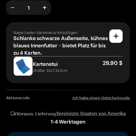
Napa-Leder-Kartenetui hinzufügen
Schlanke schwarze Außenseite, kühnes
blaues Innenfutter – bietet Platz für bis
zu 4 Karten.
29,90 $
Kartenetui
Größe: 10x7.5x1cm
Aktionscode
Ich habe einen Gutscheincode
Vereinigte Staaten von Amerika
Vorauss. Lieferung
1
-
4
Werktagen