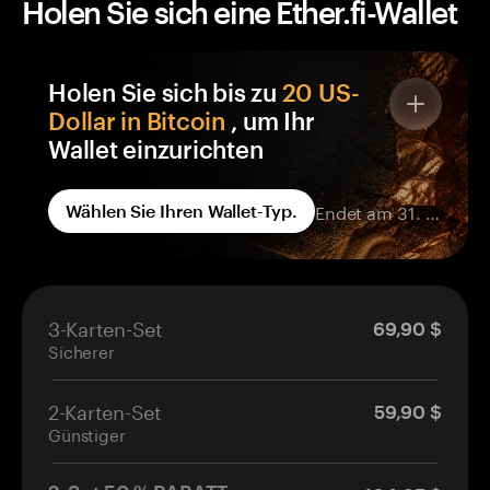
Holen Sie sich eine Ether.fi-Wallet
Holen Sie sich bis zu
20 US-
Dollar in Bitcoin
, um Ihr
Wallet einzurichten
Jede Tangem-Wallet in Ihrer Bestellung enthält
Endet am 31. Aug.
Wählen Sie Ihren Wallet-Typ.
eine BTC-Prämie, die einer Wallet
gutgeschrieben wird, über die ausschließlich
Sie die Kontrolle haben – nicht eine Börse.
Kostenloses BTC für jede Wallet, die Sie
3-Karten-Set
69,90 $
bestellen
Sicherer
Landet in Ihrem eigenen, selbstverwalteten
Portemonnaie.
2-Karten-Set
Gutschrift erfolgt innerhalb von 14 Tagen
59,90 $
Günstiger
nach Aktivierung