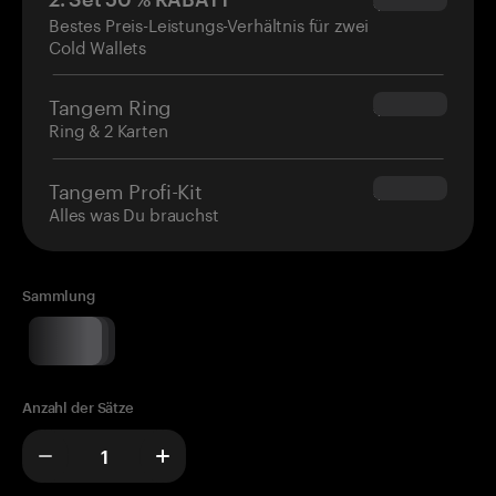
$34.95
Bestes Preis-Leistungs-Verhältnis für zwei
Cold Wallets
Tangem Ring
$160.00
Ring & 2 Karten
Tangem Profi-Kit
$180.00
Alles was Du brauchst
Sammlung
Anzahl der Sätze