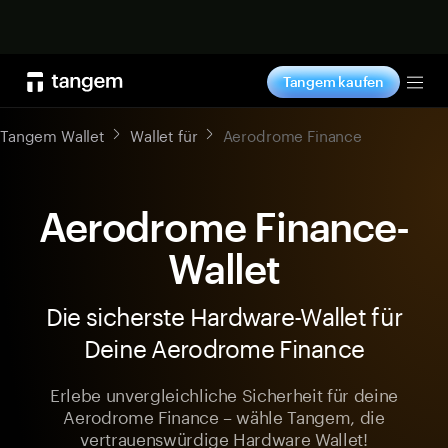
Jetzt shoppen
Tangem kaufen
Tog
Tangem Wallet
Wallet für
Aerodrome Finance
Aerodrome Finance-
Wallet
Die sicherste Hardware-Wallet für
Deine Aerodrome Finance
Erlebe unvergleichliche Sicherheit für deine
Aerodrome Finance – wähle Tangem, die
vertrauenswürdige Hardware Wallet!