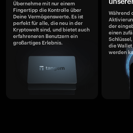
unsere
Übernehme mit nur einem
Fingertipp die Kontrolle über
Während 
Deine Vermögenswerte. Es ist
Aktivieru
perfekt für alle, die neu in der
der einge
Kryptowelt sind, und bietet auch
einen zufä
erfahreneren Benutzern ein
Schlüssel,
großartiges Erlebnis.
die Wallet
werden ka