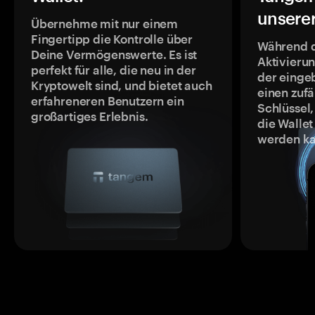
unsere
Übernehme mit nur einem
Fingertipp die Kontrolle über
Während 
Deine Vermögenswerte. Es ist
Aktivieru
perfekt für alle, die neu in der
der einge
Kryptowelt sind, und bietet auch
einen zufä
erfahreneren Benutzern ein
Schlüssel,
großartiges Erlebnis.
die Wallet
werden ka