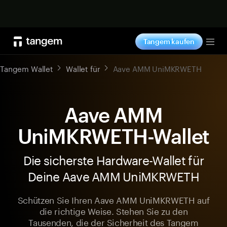
Jetzt shoppen
Tangem kaufen
Tog
Tangem Wallet
Wallet für
Aave AMM UniMKRWETH
Aave AMM
UniMKRWETH-Wallet
Die sicherste Hardware-Wallet für
Deine Aave AMM UniMKRWETH
Schützen Sie Ihren Aave AMM UniMKRWETH auf
die richtige Weise. Stehen Sie zu den
Tausenden, die der Sicherheit des Tangem