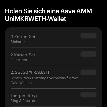
Holen Sie sich eine Aave AMM
UniMKRWETH-Wallet
3-Karten-Set
$69.90
Sicherer
2-Karten-Set
$54.90
Günstiger
2. Set 50 % RABATT
$34.95
Bestes Preis-Leistungs-Verhältnis für zwei
Cold Wallets
Tangem Ring
$160.00
Ring & 2 Karten