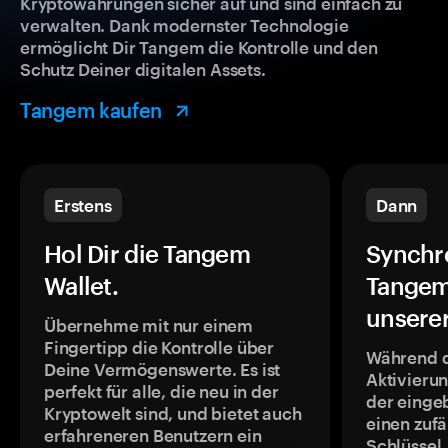
Kryptowährungen sicher auf und sind einfach zu
verwalten. Dank modernster Technologie
ermöglicht Dir Tangem die Kontrolle und den
Schutz Deiner digitalen Assets.
Tangem kaufen
Erstens
Dann
Hol Dir die Tangem
Synchr
Wallet.
Tangem
unsere
Übernehme mit nur einem
Fingertipp die Kontrolle über
Während 
Deine Vermögenswerte. Es ist
Aktivieru
perfekt für alle, die neu in der
der einge
Kryptowelt sind, und bietet auch
einen zufä
erfahreneren Benutzern ein
Schlüssel,