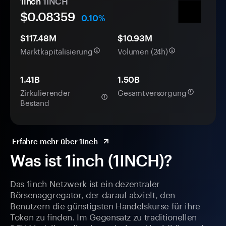
1inch
1INCH
$0.
0
8359
0.10%
$117.48M
$10.93M
Marktkapitalisierung
Volumen (24h)
1.41B
1.50B
Zirkulierender
Gesamtversorgung
Bestand
Erfahre mehr über 1inch
Was ist 1inch (1INCH)?
Das 1inch Netzwerk ist ein dezentraler
Börsenaggregator, der darauf abzielt, den
Benutzern die günstigsten Handelskurse für ihre
Token zu finden. Im Gegensatz zu traditionellen